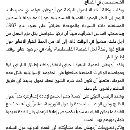
الفلسطينيين في القطاع.
ونقلت وكالة أنباء الاناضول التركية عن
أردوغان
، قوله، في تصريحات،
اليوم: إن الحل الوحيد للقضية الفلسطينية هو إقامة دولة فلسطين
المستقلة ذات السيادة والموحدة جغرافياً على حدود عام 1967،
وعاصمتها القدس الشرقية، مبيناً أن تركيا ستواصل بكل حزم العمل من
أجل ذلك، مشيراً في الوقت ذاته إلى أنه من الخطأ اعتبار الاتفاق حول
قطاع غزة وثيقةً لحل القضية الفلسطينية، وأنه في جوهره اتفاق لوقف
إطلاق النار.
وأكد أردوغان، أهمية التنفيذ الحرفي لاتفاق وقف إطلاق النار في غزة
ومواصلة الولايات المتحدة ضغطها على الحكومة الإسرائيلية خلال هذه
المرحلة، متمنياً أن تكون قمة شرم الشيخ نقطة تحول جديدة في طريق
السلام بالشرق الأوسط.
وشدد الرئيس التركي على أهمية دعم الجميع لإعادة إعمار غزة بدءاً بدول
الخليج وحتى الولايات المتحدة والدول الأوروبية، مشيراً إلى أنه بحث مع
القادة ما يمكن القيام به سوياً بخصوص إعادة الإعمار، وأن القادة تعهدوا
بتولي دورهم بهذا الصدد.
وتأتي تصريحات أردوغان غداة مشاركته، في القمة الدولية حول السلام