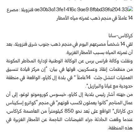
كراكاس-سانا
لقي 14 شخصاً مصرعهم اليوم في منجم ذهب جنوب شرق فنزويلا، بعد
أن غمرته المياه بسبب الأمطار الغزيرة.
ونقلت وكالة فرانس برس عن الوكالة الوطنية لإدارة المخاطر المكونة
من منظمات إنقاذ وعسكريين، قولها في بيان: “إن مركز قيادة تنسيق
العمليات انتشل جثث 14عاملاً ” في بلدة إل كاياو، الواقعة في منطقة
حدودية مع غيانا والبرازيل”.
من جهته أشار رئيس بلدية إل كاياو، خيسوس كوروموتو لوغو، إلى أن
عمال المناجم “كانوا يعملون لكسب قوتهم” في منجم “كواترو إسكيناس
دي كاراتال” الواقع على بُعد نحو 850 كيلومتراً من العاصمة كراكاس،
عندما وقعت الحادثة جراء الفيضانات الناجمة عن الأمطار الغزيرة في
هذه المنطقة.