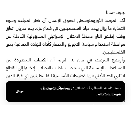
جنيف-سانا
أكد المرصد الأورومتوسطي لحقوق الإنسان أنّ خطر المجاعة وسوء
التغذية ما يزال يهدد حياة الفلسطينيين في قطاع غزة، رغم سريان اتفاق
وقف إطلاق النار، محمّلاً الاحتلال الإسرائيلي المسؤولية الكاملة عن
مواصلة استخدام سياسة التجويع والحصار كأداة للإبادة الجماعية بحق
الفلسطينيين.
وأوضح المرصد، في بيان له اليوم، أن الكميات المحدودة من
المساعدات الإنسانية التي سمحت سلطات الاحتلال بإدخالها إلى القطاع
لا تلبي الحد الأدنى من الاحتياجات الأساسية للفلسطينيين في غزة، الذين
يعانون منذ عامين من حصار شامل وعدوان متواصل دمّر البنى التحتية
سياسة الخصوصية
باستخدام هذا الموقع ، فإنك توافق على
و
وفرض
موافق
شروط الاستخدام
.
واقعاً إنسانياً كارثياً.
وأشار المرصد إلى أن سلطات الاحتلال سمحت خلال يومين بعد سريان
اتفاق وقف إطلاق النار، بدخول 173 شاحنة فقط، منها عدد محدود من
شاحنات الغاز والوقود، بينما تم منع دخول أي مساعدات أمس واليوم ،