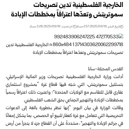
الخارجية الفلسطينية تدين تصريحات
سموتريتش وتعدّها اعترافاً بمخططات الإبادة
تاريخ النشر: 2025/09/18 2:57 مساءً
اخر تحديث: 2025/09/18 3:28 مساءً
القدس المحتلة-سانا
أدانت وزارة الخارجية الفلسطينية تصريحات وزير المالية الإسرائيلي،
بتسلئيل سموتريتش، التي شبّه فيها قطاع غزة “بمشروع استثماري
عقاري قابل للتقاسم مع الولايات المتحدة”؛ واعتبرت ذلك اعترافاً رسمياً
بمخططات الإبادة والتهجير الجماعي بحق الشعب الفلسطيني.
وقالت الوزارة في بيان اليوم: “إنها تنظر بخطورة بالغة إلى الدعوات
التحريضية التي تتعامل مع غزة كعقار للبيع أو الحصص، بما يشكل إمعانًا
في جرائم الإبادة والتهجير”، مشددةً على أن القطاع جزء لا يتجزأ من أرض