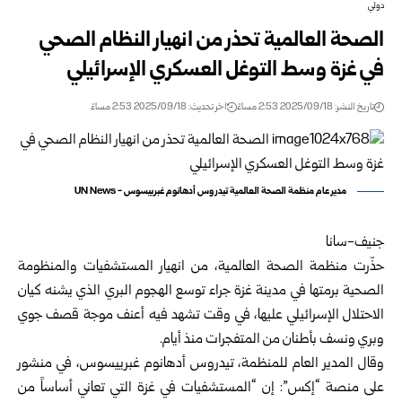
دولي
الصحة العالمية تحذر من انهيار النظام الصحي
في غزة وسط التوغل العسكري الإسرائيلي
تاريخ النشر: 2025/09/18 2:53 مساءً
اخر تحديث: 2025/09/18 2:53 مساءً
مدير عام منظمة الصحة العالمية تيدروس أدهانوم غبرييسوس - UN News
جنيف-سانا
حذّرت منظمة الصحة العالمية، من انهيار المستشفيات والمنظومة
الصحية برمتها في مدينة غزة جراء توسع الهجوم البري الذي يشنه كيان
الاحتلال الإسرائيلي عليها، في وقت تشهد فيه أعنف موجة قصف جوي
وبري ونسف بأطنان من المتفجرات منذ أيام.
وقال المدير العام للمنظمة، تيدروس أدهانوم غبرييسوس، في منشور
على منصة “إكس”: إن “المستشفيات في غزة التي تعاني أساساً من