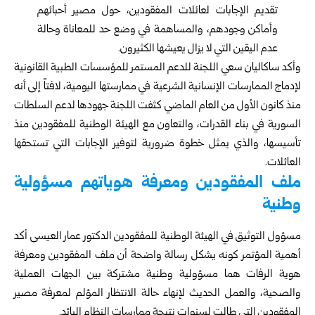
تقديم الإجابات لعائلات المفقودين، حول مصير أحبائهم
وأماكن وجودهم، والمساهمة في وضع حد للمعاناة وحالة
عدم اليقين التي لا يزال يعيشها الكثيرون.
وأكد ساكاليان سعي اللجنة للدعم المستمر للمؤسسات الطبية القانونية
لإدماج الممارسات الإنسانية الشرعية في ممارستها اليومية، لافتاً إلى أنه
منذ كانون الأول من العام الماضي كثفت اللجنة جهودها لدعم السلطات
السورية في بناء القدرات، والتعاون مع الهيئة الوطنية للمفقودين منذ
تأسيسها، والذي يمثل خطوة ضرورية لتوفير الإجابات التي تستحقها
العائلات.
ملف المفقودين ومعرفة هوياتهم مسؤولية
وطنية
مسؤول التوثيق في الهيئة الوطنية للمفقودين الدكتور عمار العيسى أكد
أهمية المؤتمر كونه يشكل رسالة واضحة أن ملف المفقودين ومعرفة
هوية الرفات هما مسؤولية وطنية مشتركة بين الجهات العملية
والصحية، والعمل الحديث لإنهاء حالة الانتظار المؤلم لمعرفة مصير
المفقودين التي طالت لسنوات نتيجة ممارسات النظام البائد.