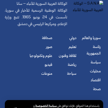
الوكالة العربية السورية للأنباء – سانا
الوكالة الوطنية الرسمية للأخبار في سوريا،
تأسست في 24 يونيو 1965. تتبع وزارة
الإعلام، ومركزها الرئيسي في دمشق.
سوريا والعالم
دولي
صحافة
رئاسة
تعليم
صور
الجمهورية
ثقافة وفنون
علوم وتكنولوجيا
سياسة
رياضة
فيديو
محليات
سياحة
منوعات
اقتصاد
صحة
سياسة الخصوصية
باستخدام هذا الموقع ، فإنك توافق على
و