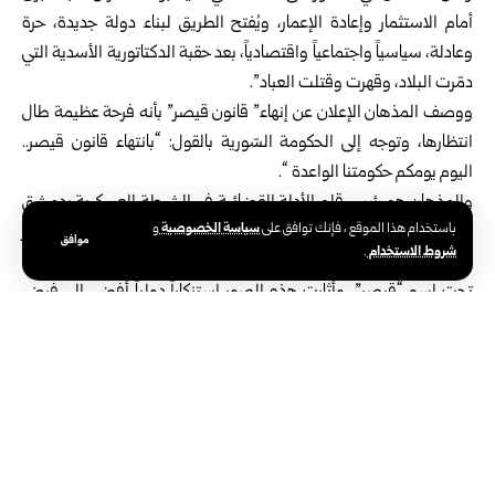
أمام الاستثمار وإعادة الإعمار، ويُفتح الطريق لبناء دولة جديدة، حرة
وعادلة، سياسياً واجتماعياً واقتصادياً، بعد حقبة الدكتاتورية الأسدية التي
دمّرت البلاد، وقهرت وقتلت العباد”.
ووصف المذهان الإعلان عن إنهاء” قانون قيصر” بأنه فرحة عظيمة طال
انتظارها، وتوجه إلى الحكومة السّورية بالقول: “بانتهاء قانون قيصر..
اليوم يومكم حكومتنا الواعدة “.
والمذهان هو رئيس قلم الأدلة القضائية في الشرطة العسكرية بدمشق
سياسة الخصوصية
باستخدام هذا الموقع ، فإنك توافق على
و
سابقاً، وانشق عن قوات النظام البائد وسرّب عشرات آلاف الصور
موافق
شروط الاستخدام
.
والوثائق التي توثّق جرائم النظام بحق المعتقلين بعد أن تخفّى لسنوات
تحت اسم “قيصر”، وأثارت هذه الصور استنكاراً دولياً أفضى إلى فرض
الولايات المتحدة قانون قيصر لمحاسبة النظام على جرائمه.
وكان الرئيس الأمريكي دونالد ترامب وقّع اليوم قانون موازنة وزارة الدفاع
لعام 2026، المتضمن مادة تلغي بشكل كامل ونهائي “قانون قيصر”
المفروض على سوريا منذ عام 2019 بسبب جرائم النظام البائد ضد
الشعب السّوري.