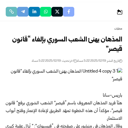
محليات
المذهان يهنئ الشعب السوري بإلغاء “قانون
قيصر”
تاريخ النشر: 2025/12/19 5:22 مساءً
اخر تحديث: 2025/12/19 5:22 مساءً
باريس-سانا
هنّأ فريد المذهان المعروف باسم “قيصر” الشعب السّوري ب
رفع” قانون
قيصر”
، مؤكداً أن هذه الخطوة تمهّد الطريق لإعادة الإعمار وفتح أبواب
الاستثمار.
وقال المذهان في منشور على صفحته في “فيسبوك”: ” تُزال عقبة كبرى