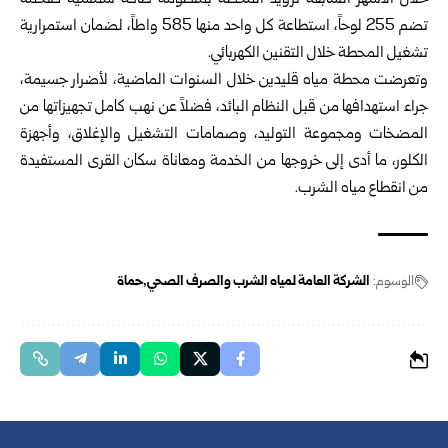
خلال الأشهر السابقة تزويد المحطة بمنظومة طاقة شمسية ضخمة
تضم 255 لوحاً، استطاعة كل واحد منها 585 واطاً، لضمان استمرارية
تشغيل المحطة خلال التقنين الكهربائي.
وتعرضت محطة مياه قليدين خلال السنوات الماضية، لأضرار جسيمة،
جراء استهدافها من قبل النظام البائد، فضلاً عن نهب كامل تجهيزاتها من
المضخات ومجموعة التوليد، وصمامات التشغيل والإغلاق، وأجهزة
الكلور، ما أدى إلى خروجها من الخدمة ومعاناة سكان القرى المستفيدة
من انقطاع مياه الشرب.
الوسوم:
الشركة العامة لمياه الشرب والصرف الصحي
حماة