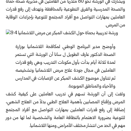
ويشارك في الورشة نحو 80 متدرباً من العاملين في مديرية صحة حماة
والصحة ‏المدرسية والفرق التطوعية بالمحافظة وتهدف إلى رفع قدرات
العاملين بمهارات ‏التواصل مع أفراد المجتمع للتوعية بإجراءات الوقاية
من المرض.‏
وأوضح مدير البرنامج الوطني لمكافحة اللاشمانيا بوزارة
الصحة الدكتور عارف الطويل ‏ل سانا أن الورشة التي تستمر
لمدة ثلاثة أيام بدأت بأول مكونات التدريب وهي رفع ‏قدرات
العاملين في مجال جودة علاج مرض اللاشمانيا وتشخيصه
ثم تتناول موضوع ‏الكشف المبكر عن الإصابات في المدارس
والأحياء والمناطق الموبوءة.‏
ولفت إلى أن الورشة تسهم في تدريب العاملين على كيفية كشف
المرض وإقناع ‏المصابين بأهمية العلاج الطبي بدلاً من العلاج الشعبي،
إضافة إلى رفع قدرات العاملين ‏بمهارات التواصل مع أفراد المجتمع
للتوعية بضرورة الاهتمام بالنظافة العامة ‏والشخصية لما لها من دور
مهم في الحد من انتشار مختلف الأمراض ومنها اللاشمانيا.‏