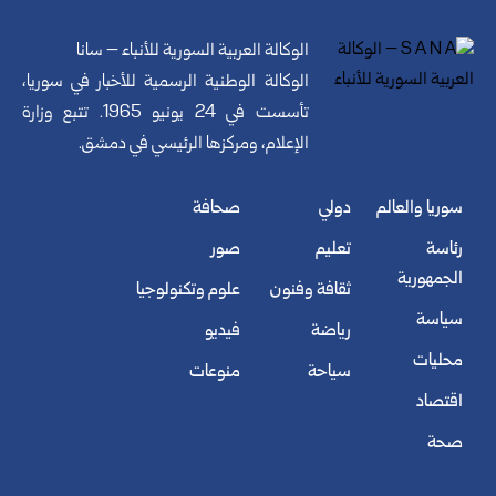
الوكالة العربية السورية للأنباء – سانا
الوكالة الوطنية الرسمية للأخبار في سوريا،
تأسست في 24 يونيو 1965. تتبع وزارة
الإعلام، ومركزها الرئيسي في دمشق.
سوريا والعالم
دولي
صحافة
رئاسة
تعليم
صور
الجمهورية
ثقافة وفنون
علوم وتكنولوجيا
سياسة
رياضة
فيديو
محليات
سياحة
منوعات
اقتصاد
صحة