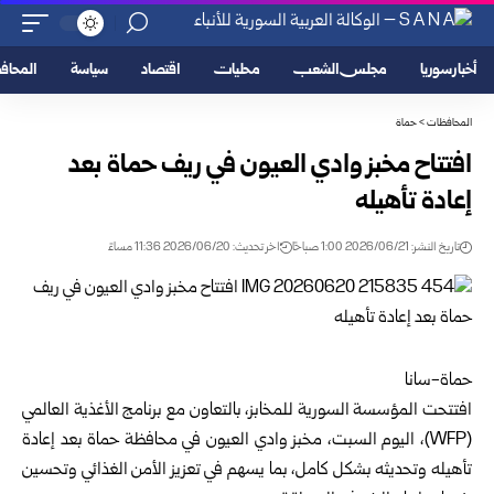
أخبار سوريا
مجلس الشعب
محليات
اقتصاد
سياسة
المحا
المحافظات
>
حماة
افتتاح مخبز وادي العيون في ريف حماة بعد
إعادة تأهيله
تاريخ النشر: 2026/06/21 1:00 صباحًا
اخر تحديث: 2026/06/20 11:36 مساءً
حماة-سانا
افتتحت
المؤسسة السورية للمخابز
، بالتعاون مع برنامج الأغذية العالمي
(‏WFP‏)، اليوم ‏السبت، مخبز وادي العيون في محافظة
حماة
بعد إعادة
تأهيله وتحديثه بشكل كامل، بما ‏يسهم في تعزيز الأمن الغذائي وتحسين