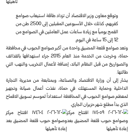
وتوقع معاون وزير الاقتصاد أن تزداد طاقة استيعاب صوامع
كفربهم، كذلك خلال ‏الأسبوعين المقبلين إلى 2500 طن من
القمح يومياً مع زيادة ساعات عمل العاملين في ‏الصوامع من
12 إلى 15 ساعة في اليوم.
وتعد صوامع قلعة المضيق واحدة من أكبر صوامع الحبوب في محافظة
حماة
،‏ وخرجت من الخدمة منذ ‏العام 2015 جراء استهدافها بالقذائف
والصواريخ من قبل ‏النظام البائد، إضافة لأعمال التخريب والنهب التي
طالتها.
يشار إلى أن
وزارة الاقتصاد والصناعة
، وبمتابعة من مديرية التجارة
‏الداخلية وحماية ‏المستهلك في حماة، نفذت أعمال صيانة وتجهيز
لمعظم ‏صوامع الحبوب في المحافظة ‌‏استعداداً لموسم تسويق الاقماح
الذي بدأ مطلع شهر حزيران الجاري.‏