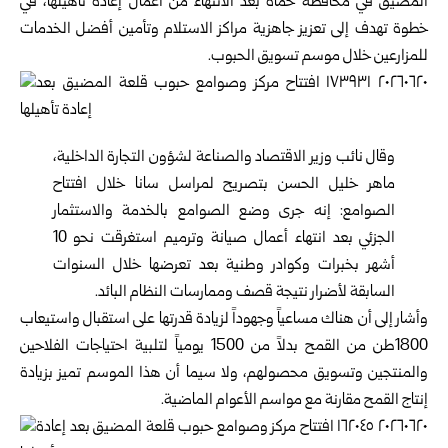
المضيق في محافظة ‏
حماة
بعد الانتهاء من أعمال إعادة تأهيلها، في
خطوة تهدف إلى تعزيز جاهزية مراكز ‏الاستلام وتأمين أفضل الخدمات
للمزارعين خلال موسم تسويق الحبوب.‏
وقال نائب وزير الاقتصاد والصناعة لشؤون التجارة الداخلية،
ماهر خليل الحسن ‏بتصريح لمراسل سانا خلال ‏افتتاح
الصوامع: إنه جرى وضع الصوامع بالخدمة ‏والاستثمار
الجزئي بعد انتهاء أعمال صيانة وترميم استغرقت نحو 10
أشهر بخبرات ‏وكوادر وطنية ‏بعد ‏تعرضها خلال السنوات
السابقة لأضرار نتيجة قصف وممارسات ‏النظام البائد.‏
وأشار إلى أن هناك مساعياً وجهوداً لزيادة قدرتها على استقبال واستيعاب
1800طن من ‏القمح بدلاً من 1500 يومياً لتلبية احتياجات الفلاحين
والمنتجين وتسويق محصولهم، ‏ولا سيما أن هذا الموسم تميز بزيادة
إنتاج القمح مقارنة مع مواسم الأعوام الماضية.