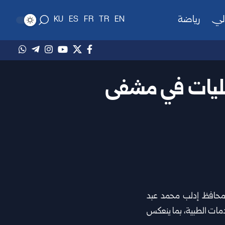
لي
رياضة
KU
ES
FR
TR
EN
مليات في مشفى
ء محافظ
إدلب
محمد عبد
دمات الطبية، بما ينعكس