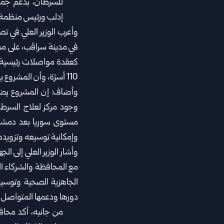
للسرطان، بدعم جمع
إدلب ورئيس منظمة SAMS الدكتور عارف الرفاع
وأعرب الوزير العلي في
كعقدة مواصلات رئيسية، 
110 أسرّة، وأن المشروع يشكل خطوة أساسية لتعزيز الخدمات الصحية في المنطقة.
وأضاف: إن المشروع يضم 
وجود مركز لعلاج السرطا
مستوى سوريا بعد دمشق 
وإمكانية توسيعه وتزويده
وأشار الوزير العلي إلى ال
مع المحافظة والشركاء ال
الجاهزية الصحية وتوسي
دورها ودعمها المتواصل 
من جانبه، أكد محا