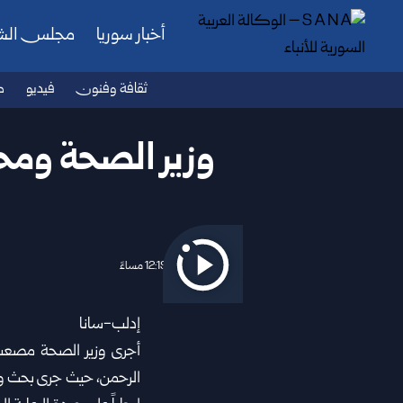
أخبار سوريا
مجلس ال
ثقافة وفنون
فيديو
ص
وزير الصحة ومح
2026/06/28 12:19 مساءً
إدلب-سانا
أجرى وزير الصحة
مصعب 
الرحمن، حيث جرى بحث واق