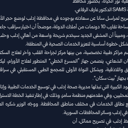
ية نور الحياة، بحضور محافظ
ي.
 تصريح لمراسل سانا عن سعادته بوجوده في محافظة إدلب لوضع حجر ا
في مدينة سراقب، على مساحة تقارب 10 دونمات من أملاك الدولة، موضحاً أن اختيار 
ومبيناً أن المشفى الجديد سيخدم شريحة واسعة من أهالي إدلب وحلب ب
مراكز طبية تخصصية، من بينها مركز لجراحة القلب وآخر لعلاج السكتا
ن الشعاعي، يتضمن جهاز “المسرع الخطي” المتطور لعلاج الأورام، ليك
واللاذقية، ويشكل النواة الأولى للمجمع الطبي المستقبلي في سراق
 بجهاز “بيت سكان”.
جهود الكبيرة التي تبذلها مديرية صحة إدلب في توسيع الخدمات الطبية وإتا
محليين، وفي مقدمتهم منظمة سامز، وذلك في إطار تنفيذ الخطة الاستراتيج
ع نطاق الخدمات في مختلف مناطق المحافظة. ووجّه الوزير شكره ال
في إدلب وسائر المحافظات السورية.
فظ إدلب في تصريح مماثل، أن