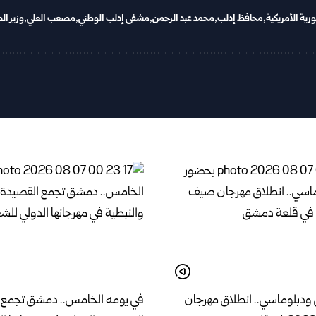
رية الأمريكية
محافظ إدلب
محمد عبد الرحمن
مشفى إدلب الوطني
مصعب العلي
وزير ا
ودبلوماسي.. انطلاق مهرجان
في يومه الخامس.. دمشق تجمع 