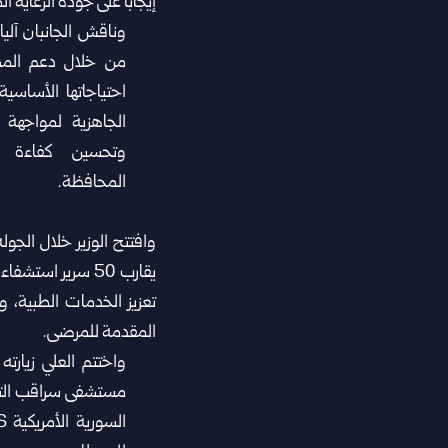
إيجاباً على جودة الرعاية 
وناقش الجانبان آليا
من خلال دعم المشا
احتياجاتها الأساس
الجاهزية لمواجهة ا
وتحسين كفاءة ا
المحافظة.
وافتتح الوزير خلال الج
يقارب 50 سرير ا
تعزيز الخدمات الطبية، 
المقدمة للمرضى.
واختتم العلي زيار
مستشفى سراقب الت