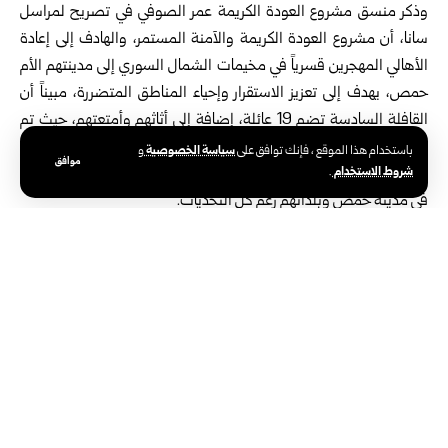
وذكر منسق مشروع العودة الكريمة عمر الصوفي في تصريح لمراسل
سانا، أن مشروع العودة الكريمة والآمنة المستمر، والهادف إلى إعادة
الأهالي المهجرين قسرياً في مخيمات الشمال السوري إلى مدينتهم الأم
حمص، يهدف إلى تعزيز الاستقرار وإحياء المناطق المتضررة، مبيناً أن
القافلة السادسة تضم 19 عائلة، إضافة إلى أثاثهم وأمتعتهم، حيث تم
نقلهم مجاناً.
سياسة الخصوصية
باستخدام هذا الموقع ، فإنك توافق على
و
موافق
شروط الاستخدام
.
وأوضح الصوفي أنه تم تأمين كل احتياجات الأهالي العائدين إلى منازلهم
في مدينة حمص وبلداتهم رغم كل التحديات.
المهجر العائد الحاج أبو محمد المسدي البالغ من العمر نحو 80 عاماً،
ارتسمت ملامح الفرح على وجهه، قال بلهجة عفوية: الحمد لله الذي
أكرمنا بتحريرنا من الظالمين الذين تسببوا بتهجيرنا من منازلنا، ومارسوا
علينا القهر والعذاب.
بينما عبر المهجر العائد نبيل محمد الحمصي عن فرحته بالعودة ومعه
طفلاه، وقال: عدنا إلى بيتنا في حي البياضة، واليوم تحقق حلمي وحلم
عائلتي مع تحقيق النصر ونيل الحرية لسوريا.