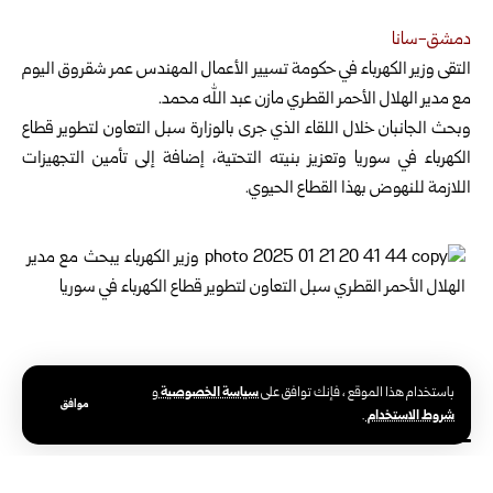
‏دمشق-سانا
‏التقى وزير الكهرباء في حكومة تسيير الأعمال المهندس عمر شقروق اليوم
‏مع مدير الهلال الأحمر القطري
مازن عبد الله محمد. ‏
وبحث الجانبان خلال اللقاء الذي جرى بالوزارة سبل التعاون لتطوير قطاع
الكهرباء في سوريا وتعزيز بنيته ‏التحتية، إضافة إلى تأمين التجهيزات
اللازمة للنهوض بهذا القطاع الحيوي.
متابعة أخبار سانا على تلغرام https://t.me/SyrianArabNewsAgen
سياسة الخصوصية
باستخدام هذا الموقع ، فإنك توافق على
و
موافق
شروط الاستخدام
.