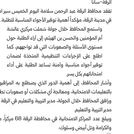
الرقة-سانا‏
تفقد
محافظ الرقة
عبد الرحمن سلامة اليوم الخميس سير امتح
في ‏مدينة ‏الرقة، مؤكداً أهمية توفير الأجواء المناسبة للطلبة. ‏
واستمع المحافظ خلال جولة شملت مركزي عائشة
أم المؤمنين والحسن بن الهيثم، إلى آراء الطلبة حول
مستوى الأسئلة والصعوبات ‌‏التي قد تواجههم، كما
اطلع على الإجراءات التنظيمية المتخذة لضمان
توفير أجواء مناسبة وآمنة تساعد الطلبة على أداء
امتحاناتهم ‏بكل يسر.‏
وأشار المحافظ، إلى أهمية الدور الذي يضطلع به المراقبون
بالتعليمات ‌‏الامتحانية، ومعالجة أي مشكلات أو صعوبات تطرأ
ورافق المحافظ خلال الجولة، مدير التربية والتعليم في الرق
مدير ‌‏التربية والتعليم.‏
ويبلغ عدد الم
والكرامة ‌‏وتل أبيض وسلوك.‏