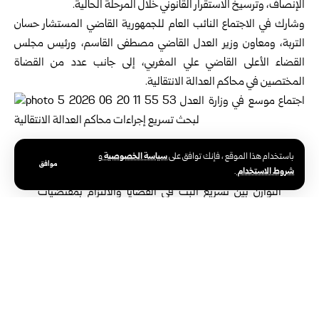
الإنصاف، وترسيخ الاستقرار القانوني خلال المرحلة الحالية‎.‎
وشارك في الاجتماع النائب العام للجمهورية القاضي المستشار ‏حسان
التربة، ومعاون وزير العدل القاضي مصطفى القاسم، ‏ورئيس مجلس
القضاء الأعلى القاضي علي المغربي، إلى جانب ‏عدد من القضاة
المختصين في محاكم العدالة الانتقالية‎.‎
وبحث المجتمعون آليات تطوير عمل المحاكم المختصة،
سياسة الخصوصية
باستخدام هذا الموقع ، فإنك توافق على
و
موافق
شروط الاستخدام
.
وتبسيط ‏الإجراءات القضائية، مع التأكيد على ضرورة تحقيق
التوازن بين ‏تسريع البت في القضايا والالتزام بمقتضيات
التحقيق الدقيق، ‏وضمان الحق في محاكمة عادلة‎.‎
كما ناقش الاجتماع الأولوية التي توليها الدولة لملف المحاسبة ‏القانونية،
وسير الدعاوى المتعلقة بالجرائم المرتكبة خلال فترة ‏النظام البائد، في
إطار الجهود الرامية إلى ترسيخ مبدأ سيادة القانون، ‏وتعزيز الثقة
بالمؤسسات القضائية‎.‎