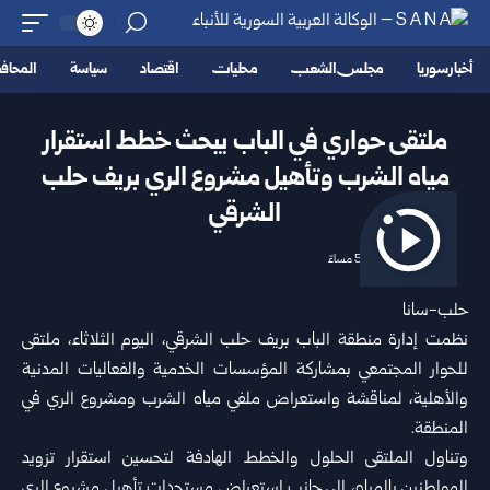
أخبار سوريا
مجلس الشعب
محليات
اقتصاد
سياسة
المحا
ملتقى حواري في الباب يبحث خطط استقرار
مياه الشرب وتأهيل مشروع الري بريف حلب
الشرقي
2026/06/23 5:14 مساءً
حلب-سانا
نظمت إدارة منطقة الباب بريف
حلب
الشرقي، اليوم الثلاثاء، ملتقى
للحوار المجتمعي بمشاركة المؤسسات الخدمية والفعاليات المدنية
والأهلية، لمناقشة واستعراض ملفي مياه الشرب ومشروع الري في
المنطقة.
وتناول الملتقى الحلول والخطط الهادفة لتحسين استقرار تزويد
المواطنين بالمياه، إلى جانب استعراض مستجدات تأهيل مشروع الري