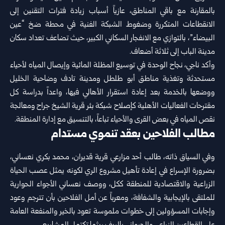
بالمقارنة مع باقي المناطق، عازياً أسباب زيادة فترات التقنين إلى
الانقطاعات المتكررة وضغوط الشبكة الفنية في محطة ضخ “عين
البيضاء”، بالتوازي مع الانفجار السكاني الكبير، حيث تضاعف تعداد سكان
مدينة الباب إلى ثلاثة أضعاف.
وأكد ناجي، نجاح الوحدة في توسيع المظلة المائية وإيصال المياه لأحياء
مستحدثة وتغذية مناطق أبو طلطل ومدينة تادف وضاحية الخليل
ووضعها بالخدمة بعد إعادة استقرار الأهالي فيها، واعداً بدراسة كل
مقترحات الفعاليات الأهلية كإصلاح شبكة بئر قرية الشيخ جراح ومعالجة
نقص المياه في بعض القرى والأحياء تباعاً، بالتنسيق مع إدارة المنطقة.
مطالب الفلاحين بعقد تنموي مستدام
وفي السياق ذاته، طالب أحد مزارعي قرية قديران، محمد بكري نعساني،
بضرورة الإسراع في إعادة تأهيل مشروع الري لكونه يمثل عصب الحياة
الزراعية والاقتصادية للمنطقة ككل، ووصف نعساني الأجواء الحوارية
للملتقى بالإيجابية والشفافة، ومعرباً عن أمل الفلاحين بأن تترجم وعود
وإجابات المسؤولين إلى خطوات ملموسة تعود بالخير والمنفعة العامة