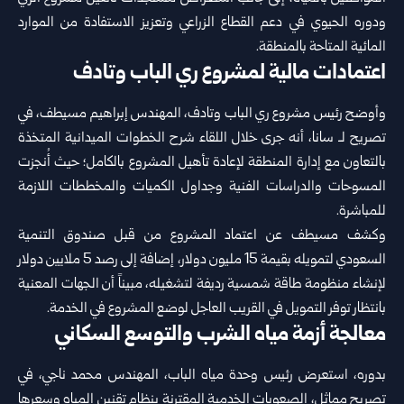
ودوره الحيوي في دعم القطاع الزراعي وتعزيز الاستفادة من الموارد
المائية المتاحة بالمنطقة.
اعتمادات مالية لمشروع ري الباب وتادف
وأوضح رئيس مشروع ري الباب وتادف، المهندس إبراهيم مسيطف، في
تصريح لـ سانا، أنه جرى خلال اللقاء شرح الخطوات الميدانية المتخذة
بالتعاون مع إدارة المنطقة لإعادة تأهيل المشروع بالكامل؛ حيث أُنجزت
المسوحات والدراسات الفنية وجداول الكميات والمخططات اللازمة
للمباشرة.
وكشف مسيطف عن اعتماد المشروع من قبل صندوق التنمية
السعودي لتمويله بقيمة 15 مليون دولار، إضافة إلى رصد 5 ملايين دولار
لإنشاء منظومة طاقة شمسية رديفة لتشغيله، مبيناً أن الجهات المعنية
بانتظار توفر التمويل في القريب العاجل لوضع المشروع في الخدمة.
معالجة أزمة مياه الشرب والتوسع السكاني
بدوره، استعرض رئيس وحدة مياه الباب، المهندس محمد ناجي، في
تصريح مماثل، الصعوبات الخدمية المقترنة بنظام تقنين المياه وسعرها