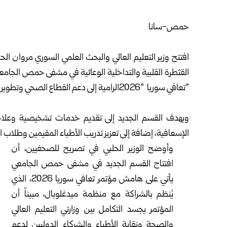
افتتح
وزير التعليم العالي والبحث العلمي السوري
‏مروان الح
‏القثطرة القلبية والتداخلية الوعائية في ‏مشفى
حمص
الجامعي
‌‎”‎تعافي ‏سوريا 2026‎” ‎الرامية إلى ‏دعم القطاع الصحي وتطوير ‏الخدمات الطبية والتعليمية ‏في المحافظة‎.‎
ويهدف القسم الجديد إلى تقديم خدمات تشخيصية ‏وعلاجية
‏الإسعافية، إضافة إلى تعزيز تدريب الأطباء ‏المقيمين وطلاب ‏ا
وأوضح الوزير الحلبي في تصريح للصحفيين، أن
افتتاح ‏القسم ‏الجديد في مشفى حمص الجامعي
يأتي على هامش ‏مؤتمر تعافي ‏سوريا 2026، الذي
يُنظم بالشراكة مع ‏منظمة ميدغلوبال، مبيناً ‏أن
المؤتمر يجسد التكامل بين ‏وزارتي التعليم العالي
والصحة ‏ونقابة الأطباء والشركاء ‏الدوليين لدعم