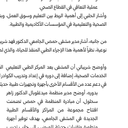
عملية التعافي في القطاع ‏الصحي‎.‎
‎وأشار الحلبي إلى أهمية الربط بين التعليم وسوق العمل، ‏وب
‏الصحية والتعليمية في المؤسسات الأكاديمية ‏والطبية‎.‎
من جانبه، أشار مدير مشفى حمص الجامعي الدكتور فهد ‌‏شريبا
نوعية، نظراً لأهمية هذا الإجراء الطبي ‏المنقذ للحياة، ‏والذي لم
وأوضح شريباتي أن المشفى يعد المركز الطبي التعليمي ‏ ‏
‏الخدمات الصحية، إضافة إلى دوره في إعداد ‏وتدريب الكوادر ‏
‏في دعم عدد من الأقسام ‏الأخرى بأجهزة وتجهيزات طبية ‏حديثة
بدوره، أوضح مدير منظمة ميدغلوبال الدكتور زاهر
‏سحلول، ‏أن مبادرة المنظمة في حمص تضمنت
افتتاح ‏مجموعة من ‏المراكز والأقسام الطبية
الجديدة في المشفى ‏الجامعي، بهدف ‏توفير أجهزة
متطورة وتقنيات حديثة ‏للمرضى، إلى جانب ‏تدريب