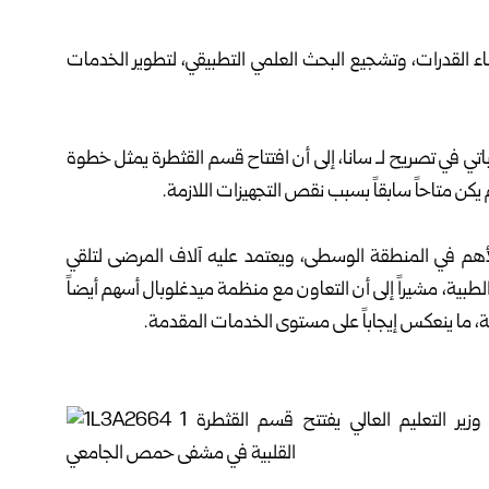
ناء ‏القدرات، وتشجيع البحث العلمي التطبيقي، لتطوير ‏الخدمات
تي في تصريح لـ سانا، إلى أن افتتاح قسم القثطرة ‏يمثل ‏خطوة
 يكن متاحاً سابقاً بسبب نقص ‏التجهيزات اللازمة‎.‎
الأهم في المنطقة الوسطى، ويعتمد عليه آلاف المرضى ‏لتلقي
الطبية، مشيراً إلى أن التعاون مع ‏منظمة ميدغلوبال أسهم أيضاً
، ما ينعكس إيجاباً ‏على مستوى الخدمات المقدمة‎.‎