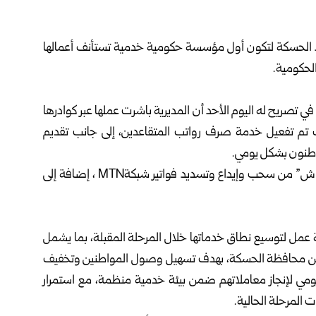
يد ‌‏الحسكة لتكون أول مؤسسة حكومية خدمية تستأنف أعمالها
كومية‎.‎
في ‏تصريح له اليوم الأحد أن المديرية باشرت عملها عبر ‏كوادرها
‏حيث تم ‏تفعيل خدمة صرف رواتب المتقاعدين، إلى جانب تقديم
طنون بشكل ‏يومي‎.‎
وأضاف: إن الخدمات المتاحة حالياً تشمل خدمات “شام كاش” ‏من ‏سحب وإيداع وتسديد فواتير شبكة‎ MTN، إضافة إلى
‏عمل ‏لتوسيع نطاق خدماتها خلال المرحلة المقبلة، بما يشمل
 من ‏محافظة ‏الحسكة، بهدف تسهيل وصول المواطنين وتخفيف
 يومي ‏لإنجاز معاملاتهم ‏ضمن بيئة خدمية منظمة، مع استمرار
لمرحلة الحالية‎.‎