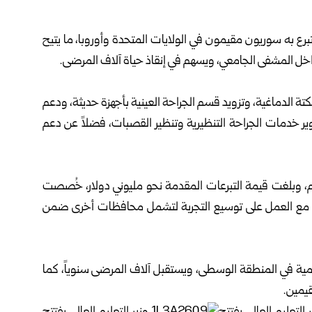
‏تبرع به سوريون مقيمون في الولايات المتحدة ‏وأوروبا، ما يتيح
‏داخل المشفى الجامعي، ويسهم ‏في إنقاذ حياة آلاف المرضى‎.‎
‏الدماغية، وتزويد قسم الجراحة العينية بأجهزة ‏حديثة، ودعم
ر ‏خدمات الجراحة التنظيرية ‏وتنظير القصبات، فضلاً عن دعم
، ‏وبلغت قيمة التبرعات المقدمة نحو مليوني ‏دولار، خُصصت
مع ‏العمل على توسيع التجربة ‏لتشمل محافظات أخرى ضمن
مية ‏في المنطقة الوسطى، ويستقبل آلاف المرضى ‏سنوياً، كما
مين‎.‎