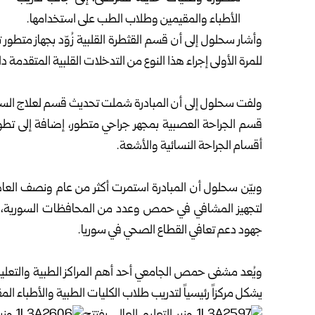
الأطباء والمقيمين وطلاب ‏الطب على استخدامها‎.‎
وأشار سحلول إلى أن قسم القثطرة القلبية زُوّد بجهاز ‏متطور 
‏للمرة الأولى إجراء هذا النوع من ‏التدخلات القلبية المتقدمة 
ولفت سحلول إلى أن المبادرة شملت تحديث قسم لعلاج ‏السكتة 
قسم ‏الجراحة العصبية بمجهر جراحي ‏متطور، إضافة إلى تطوي
‏أقسام الجراحة النسائية ‏والأشعة‎.‎
وبيّن سحلول أن المبادرة استمرت أكثر من عام ونصف ‏العام
‏لتجهيز المشافي في حمص وعدد من ‏المحافظات السورية، 
جهود ‏دعم تعافي القطاع ‏الصحي في سوريا‎.‎
ويُعد مشفى حمص الجامعي أحد أهم المراكز الطبية ‏والتعلي
يشكل ‏مركزاً رئيسياً لتدريب طلاب الكليات ‏الطبية والأطباء المقي