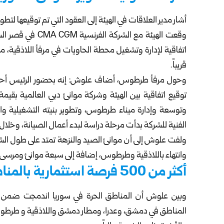
أشار مدير العلاقات في الهيئة إلى العقود التي تم توقيعها لتطو
اتفاقية لإدارة وتشغيل محطة الحاويات في مرفأ اللاذقية، موض
قريباً.
وتوسعة وإدارة ميناء طرطوس، وتطوير بنيته التشغيلية والل
الفنية للشركة بدأت مرحلة دراسة لبدء أعمال الصيانة، وخلال 
ولفت علوش إلى أن موانئ الصيد والنزهة تمتد على طول الشري
وانتهاء باللاذقية وطرطوس، إضافة إلى سبعة موانئ ومرسى ب
أكثر من 500 فرصة استثمارية بالمناطق الحرة
وبين علوش أن المناطق الحرة في سوريا اندمجت ضمن ه
المناطق في دمشق، وعدرا، ومطار دمشق واللاذقية و طرطو