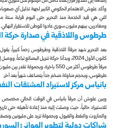
إضافة إلى صدور قرار إعفاء كامل من الرسوم لكل سوري لديه 
وأكد علوش الاهتمام الحكومي الكبير لجهة تذليل أي صعوبات 
التي هي قيد الخدمة منذ التحرير حتى اليوم قرابة ستة 
ومغادرين، بينهم مليون سوري عادوا للوطن للاستقرار النهائي.
طرطوس واللاذقية في صدارة حركة ا
مرفأ طرطوس أكثر من 550 باخرة، وبحمول
طرطوس، وبحجم مناولة ضخم جداً يتضاعف شهراً بعد آخر.
بانياس مركز لاستيراد المشتقات النف
وبين علوش أن مرفأ بانياس في الوقت الحالي مخصص ل
والمازوت والنفط والفيول، وبحمولة تزيد على مليونين ونص
شراكات دولية لتطوير الموانئ السوري