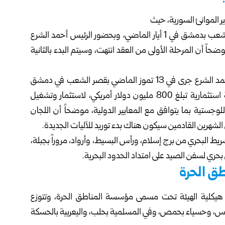
ير الموانئ السورية، حيث
وقعت الهيئة مع الشركة الفرنسية CMA CGM في قصر الشعب بدمشق في 1 أيار الماضي، وبحضور الرئيس أحمد الشرع
حاً أن المرحلة الأولى من العقد انتهت، وسيتم البدء بالثانية
وحول مرفأ طرطوس، أضاف علوش: إنه بحضور الرئيس أحمد الشرع جرى في 13 تموز الماضي بقصر الشعب في دمشق
توقيع اتفاقية بين الهيئة وشركة موانئ دبي العالمية بقيمة استثمارية تبلغ 800 مليون دولار أمريكي، لاستثمار وتشغيل
وجستية بما يتوافق مع المعايير الدولية، موضحاً أن اللجان
الشهرين القادمين سيكون هناك بدء توريد للآليات الجديدة.
ط البحري من برج إسلام، ورأس البسيط، وأرواد، مروراً بجبلة،
حري لسفن الصيد على امتداد الحدود البحرية.
يكلية الهيئة تحت مسمى مؤسسة المناطق الحرة، وتتوزع
س، وحسياء بحمص، وفي المسلمية بحلب، واليعربية بالحسكة