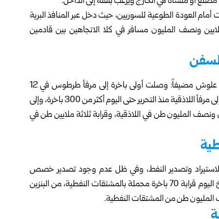
مصنع أو منشأة في الخارج ويرغب بنقله إلى الداخل.
أمام العودة الطوعية للسوريين، حيث دخل عبر المنافذ البرية
ملايين ونصف المليون مسافر في كلا الاتجاهين بين قادمين
لسفن
بعد التحرير شهد مرفأا اللاذقية وطرطوس زخماً كبيراً، يقول علوش مضيفاً: وصلت أولى باخرة إلى مرفأ طرطوس في 12
كانون الأول 2024، وبدأنا حركة تنزيل البضائع تباعاً، ووصل إلى مرفأ اللاذقية منذ التحرير حتى اليوم أكثر من 300 باخرة، وإلى
ة تقدر بين مليون ونصف المليون طن في اللاذقية، وقرابة ثلاثة ملايين طن في
طية
استيراد وتصدير النفط، وفي ظل عدم وجود تصدير خصص
للاستيراد حالياً، حيث وصلت إليه منذ إعادة تأهيله حتى تاريخ اليوم قرابة 70 باخرة محملة بالمشتقات النفطية، من البنزين
ف المليون طن من المشتقات النفطية.
ة