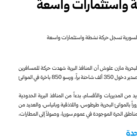
 واستثمارات واسعة
 والبحرية مازن علوش أن المنافذ البرية شهدت حركة للمسافرين
تجاوزت 6.5 ملايين مسافر، بينما شهدت حركة الاستيراد والتصدير دخول 350 ألف شاحنة براً، ورسو 850 باخرة في الموانئ
ن المديريات والأقسام، بدءاً من المنافذ البرية الحدودية
روراً بالموانئ البحرية طرطوس، واللاذقية وبانياس، والعديد من
لمناطق الحرة الموجودة في عموم سوريا، وصولاً إلى المطارات،
حدة