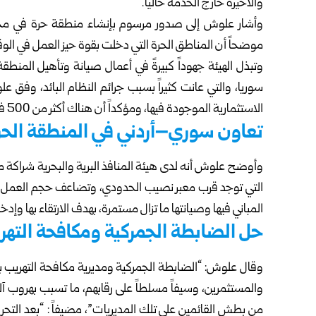
والأخيرة خارج الخدمة حالياً.
وأشار علوش إلى صدور مرسوم بإنشاء منطقة حرة في محافظة
موضحاً أن المناطق الحرة التي دخلت بقوة حيز العمل في ال
وتبذل الهيئة جهوداً كبيرةً في أعمال صيانة وتأهيل المنطق
سوريا، والتي عانت كثيراً بسبب جرائم النظام البائد، وفق ع
الاستثمارية الموجودة فيها، ومؤكداً أن هناك أكثر من 500 فرصة استثمارية جديدة في مختلف المناطق الحرة.
تعاون سوري–أردني في المنطقة الحر
وأوضح علوش أنه لدى هيئة المنافذ البرية والبحرية شراكة مع 
التي توجد قرب معبر نصيب الحدودي، وتضاعف حجم العمل فيه
المباني فيها وصيانتها ما تزال مستمرة، بهدف الارتقاء بها وإد
حل الضابطة الجمركية ومكافحة التهري
وقال علوش: “الضابطة الجمركية ومديرية مكافحة التهريب بعهد 
والمستثمرين، وسيفاً مسلطاً على رقابهم، ما تسبب بهروب آلا
من بطش القائمين على تلك المديريات”، مضيفاً : “بعد التحر