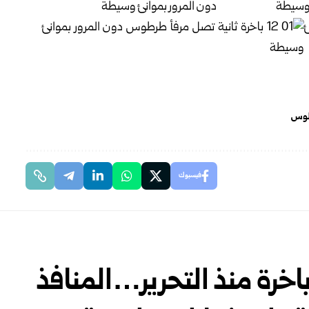
طوس
فيسبوك
6 ملايين مسافر و850 باخرة منذ التحرير…المنافذ