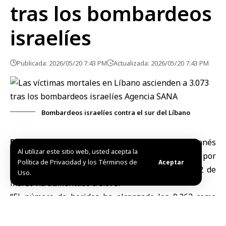
tras los bombardeos
israelíes
Publicada: 2026/05/20 7:43 PM
Actualizada: 2026/05/20 7:43 PM
Bombardeos israelíes contra el sur del Líbano
Beirut, 20 may (SANA)
El Ministerio de Salud libanés
Al utilizar este sitio web, usted acepta la
anunció este miércoles que el número de mártires por
Política de Privacidad y los Términos de
Aceptar
los
ataques israelíes
contra el Líbano desde el 2 de
Uso.
marzo ha aumentado a 3.073.
“El número de heridos ha alcanzado los 9.362 como
consecuencia de los continuos ataques israelíes”,
precisó la Agencia Nacional de Noticias del Líbano