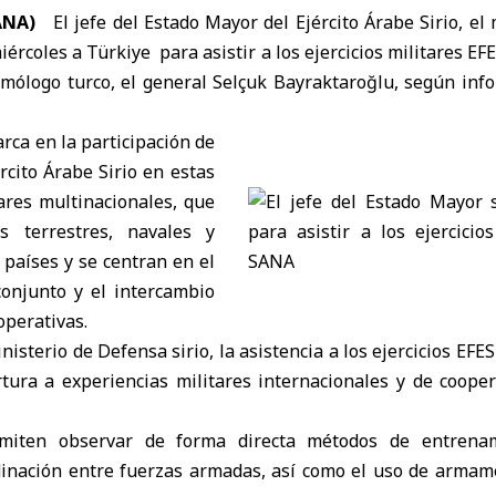
ANA)
El jefe del Estado Mayor del Ejército Árabe Sirio, el
miércoles a
Türkiye
para asistir a los
ejercicios militares E
mólogo turco, el general Selçuk Bayraktaroğlu, según info
arca en la participación de
rcito Árabe Sirio en estas
ares multinacionales, que
as terrestres, navales y
 países y se centran en el
onjunto y el intercambio
operativas.
nisterio de Defensa sirio, la asistencia a los ejercicios EFE
rtura a experiencias militares internacionales y de coope
miten observar de forma directa métodos de entrenam
dinación entre fuerzas armadas, así como el uso de arma