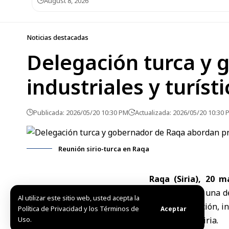
August 8, 2026
Noticias destacadas
Delegación turca y
industriales y turíst
Publicada: 2026/05/20 10:30 PM
Actualizada: 2026/05/20 10:30 
Reunión sirio-turca en Raqa
Raqa (Siria), 20 
miércoles con
una d
Al utilizar este sitio web, usted acepta la
de reconstrucción, i
Política de Privacidad y los Términos de
Aceptar
Uso.
gobernación siria.