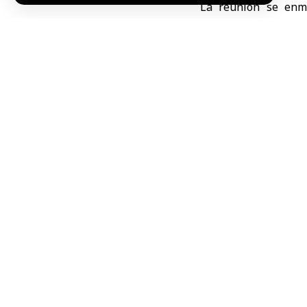
La reunión se enma
promover nuevas inici
Planes para un
Durante el encuen
contempla la creació
recreativa a orillas d
Según explicó el gob
con el objetivo de t
Salama invitó a emp
locales trabajan para
Cooperación e
La delegación turc
contribuir a la recon
El vicepresidente de
afirmó que la ciudad
contribuido al dinam