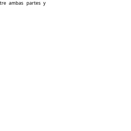
ntre ambas partes y
enal para Raqa que
na ciudad turística y
rias agroalimentarias
norte de Siria.
 que las autoridades
oyectos.
a
 y tecnológico para
nlıurfa, Nebi Bayram,
os, cuya actividad ha