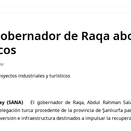
 gobernador de Raqa ab
icos
PM
may (SANA)
El
gobernador de Raqa, Abdul Rahman Sa
elegación turca
procedente de la
provincia de Şanlıurfa
par
nversión e infraestructura destinados a impulsar la recuper