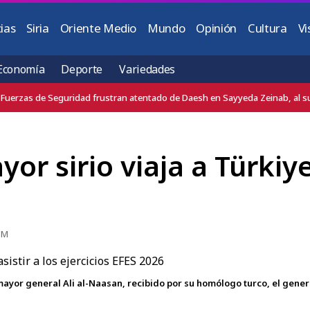
ias
Siria
Oriente Medio
Mundo
Opinión
Cultura
Vi
Economía
Deporte
Variedades
Fuerzas de Seguridad frustran atentado de Daesh en Sayyeda Zeinab, al 
yor sirio viaja a Türkiye
PM
l mayor general Ali al-Naasan, recibido por su homólogo turco, el gene