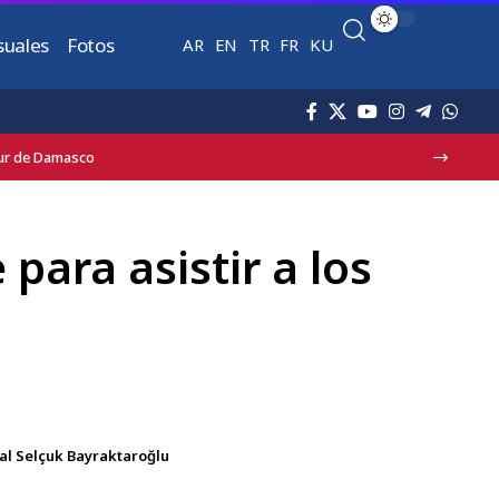
suales
Fotos
AR
EN
TR
FR
KU
sur de Damasco
 para asistir a los
ral Selçuk Bayraktaroğlu