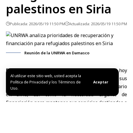
palestinos en Siria
Publicada: 2026/05/19 11:50 PM
Actualizada: 2026/05/19 11:50 PM
Reunión de la UNRWA en Damasco
Damasco, 20 may (SANA)
La
UNRWA
examinó hoy
Al utilizar este sitio web, usted acepta la
en el
campamento de Yarmouk, en Damasco
, sus
Política de Privacidad y los Términos de
Aceptar
prioridades de recuperación y desarrollo humanitario
Uso.
en Siria, así como la necesidad urgente de
financiación para mantener sus servicios destinados a
los refugiados palestinos.
Durante una reunión consultiva celebrada en las
oficinas de la agencia, la comisionada general adjunta