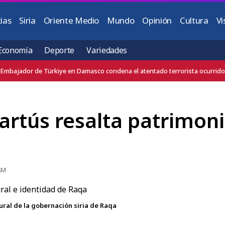
ias
Siria
Oriente Medio
Mundo
Opinión
Cultura
Vi
Economía
Deporte
Variedades
Jordania condena el atentado terrorista contra un autobús en Jaramana, c
Tartús resalta patrimoni
AM
tural de la gobernación siria de Raqa