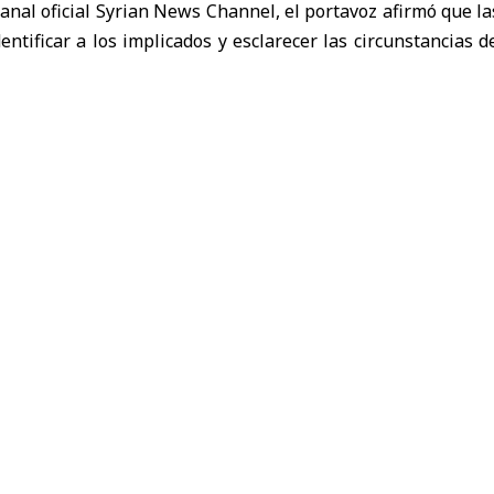
canal oficial Syrian News Channel, el portavoz afirmó que l
dentificar a los implicados y esclarecer las circunstancias d
23 heridos, en su mayoría civiles.
rimeras evidencias apuntan a la participación de “un grupo 
da cerca de un edificio del Ministerio de Defensa.
las investigaciones contemplan posibles vínculos con rem
xtranjeras o grupos extremistas, aunque precisó que las pe
có además que el Ministerio del Interior divulgará próxi
plicadas, el número de detenidos y los mecanismos utilizado
deradas terroristas.
 que los organismos de seguridad continúan desarro
tegias anticipatorias para desmantelar redes armadas y ref
 que las autoridades trabajan en la modernización de sist
ás de fortalecer las capacidades de los cuerpos de 
y capacitación especializada.