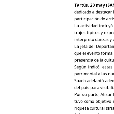
Tartús, 20 may (S
dedicado a destacar l
participación de arti
La actividad incluy
trajes típicos y exp
interpretó danzas y e
La jefa del Departa
que el evento forma 
presencia de la cultur
Según indicó, estas 
patrimonial a las nu
Saado adelantó adem
del país para visibili
Por su parte, Alisar
tuvo como objetivo r
riqueza cultural siria