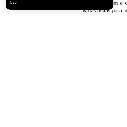
Uso.
En declaraciones al 
varias pistas para i
un soldado muerto y 
Según explicó, las p
la explosión registra
Al-Baba señaló que 
régimen, milicias e
curso.
El funcionario indi
sobre las células im
de operaciones consi
Asimismo, destacó
preventivas y estra
interna.
El portavoz aseguró
seguimiento, adem
cooperación técnica 