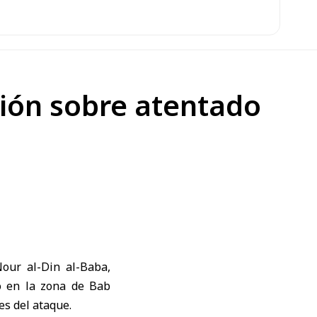
ción sobre atentado
 Nour al-Din al-Baba
,
o en la zona de Bab
es del ataque.