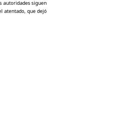
as autoridades siguen
el atentado, que dejó
específico” detrás de
anentes del depuesto
squisas continúan en
mamente más detalles
s en la planificación
llando operaciones
orzar la estabilidad
emas de vigilancia y
seguridad mediante