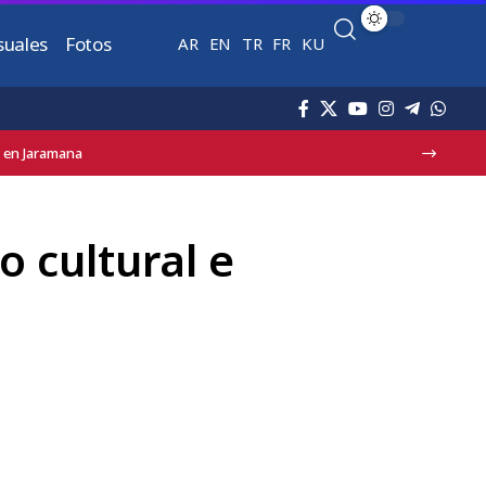
suales
Fotos
AR
EN
TR
FR
KU
erca de Damasco
o cultural e