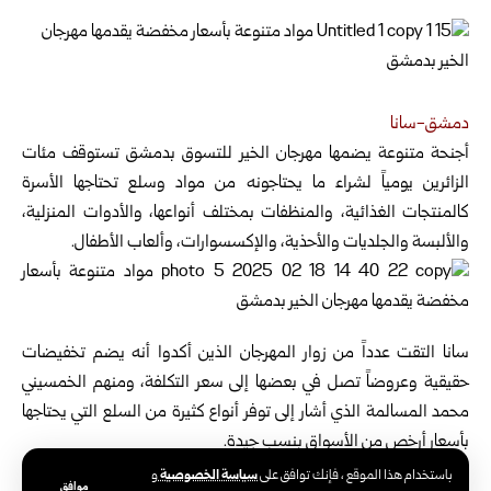
دمشق-سانا
أجنحة متنوعة يضمها مهرجان الخير للتسوق بدمشق تستوقف مئات
الزائرين يومياً لشراء ما يحتاجونه من مواد وسلع
تحتاجها الأسرة
كالمنتجات الغذائية، والمنظفات بمختلف أنواعها، والأدوات المنزلية،
والألبسة والجلديات ‏والأحذية، والإكسسوارات، وألعاب الأطفال.
سانا التقت عدداً من زوار المهرجان الذين أكدوا أنه يضم تخفيضات
حقيقية وعروضاً تصل في بعضها إلى سعر ‏التكلفة، ومنهم الخمسيني
محمد المسالمة الذي أشار إلى توفر أنواع كثيرة من السلع التي يحتاجها
بأسعار أرخص من الأسواق بنسب جيدة.
ومن المتسوقات اللواتي يشكلن النسبة الأكبر من الزوار قالت منى
سياسة الخصوصية
باستخدام هذا الموقع ، فإنك توافق على
و
موافق