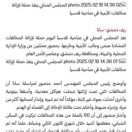
ريف دمشق-سانا
نفذ المجلس المحلي في ضاحية قدسيا اليوم حملة لإزالة المخالفات
المشادة ضمن وجائب الأبنية وخارجها،
بحضور ممثلين عن وزارة الإدارة
المحلية والبيئة، ومحافظة ريف دمشق، وعناصر الأمن العام.
وأوضح رئيس المجلس المهندس أحمد منصور لمراسلة سانا أن
المخالفات التي تمت إزالتها شملت هياكل معدنية، وأسقفا بيتونية
وأخرى أحدثت بمواد غير ثابتة، مؤكداً أنه تم تنبيه وإنذار أصحابها أكثر من
مرة، وإجراء ضبوط وأختام تحت طائلة الإحالة إلى القضاء أو الهدم.
وأشار منصور إلى أن 60 بالمئة من هذه المخالفات تركزت في السكن
الشبابي، معظمها أشيد خلال شهري كانون الثاني وشباط، علما أنه تم
إصدار قرار بعدم المساس بأي مخالفة قديمة، أو إنشاء أي جديد تحت