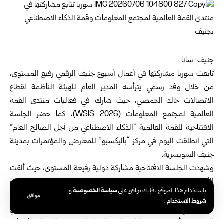
جنيف-سانا
تابعت
سوريا
مشاركتها في أعمال أسبوع جنيف الرقمي رفيع المستوى،
من خلال وفد رسمي يترأسه المدير العام للهيئة الناظمة لقطاع
الاتصالات خالد الحمصي، حيث شارك في فعاليات منتدى القمة
العالمية لمجتمع المعلومات (WSIS 2026)، كما حضر الجلسة
الافتتاحية للقمة العالمية “الذكاء الاصطناعي من أجل الصالح العام”
التي انطلقت اليوم في مركز “باليكسبو” للمعارض والمؤتمرات بمدينة
جنيف السويسرية.
وشهدت الجلسة الافتتاحية مشاركة دولية رفيعة المستوى، حيث ألقت
الأمينة العامة للاتحاد الدولي للاتصالات دورين بوغدان – مارتن كلمة
سياسة الخصوصية
باستخدام هذا الموقع ، فإنك توافق على
و
أكدت فيها أهمية تعزيز التعاون الدولي لضمان توظيف تقنيات الذكاء
موافق
شروط الاستخدام
.
الاصطناعي بما يخدم التنمية المستدامة، كما ألقى المستشار الفيدرالي
السويسري ألبرت روستي كلمة باسم الدولة المضيفة، إلى جانب كلمات