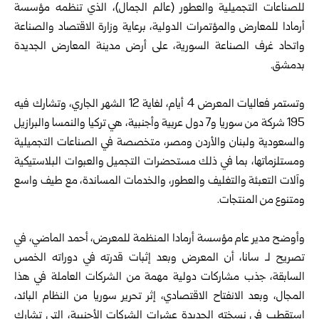
للصناعات التجميلية والعطور (عالم الجمال)، الذي تنظمه مؤسسة
أرمادا للمعارض والمؤتمرات الدولية، برعاية
وزارة الاقتصاد والصناعة
واتحاد غرف الصناعة السورية، على أرض مدينة المعارض الجديدة
بدمشق.
وتستمر فعاليات المعرض 4 أيام، لغاية 12 الشهر الجاري، وتشارك فيه
195 شركة من
سوريا
و7 دول عربية وأجنبية، هي تركيا والنمسا والبرازيل
والسعودية ولبنان والأردن ومصر، متخصصة في الصناعات التجميلية
ومستلزماتها، بما في ذلك مستحضرات التجميل والعبوات البلاستيكية
وآلات التعبئة والتغليف والعطور، والخدمات المساندة، مع طيف واسع
ومتنوع من المنتجات.
وأوضح مدير عام مؤسسة أرمادا المنظمة للمعرض، أحمد الماضي، في
تصريح لـ سانا، أن المعرض وبعد إثبات قدرته في دوراته الخمس
السابقة، جذب مشاركات دولية مهمة من الشركات العاملة في هذا
المجال، وبعد الانفتاح الاقتصادي، إثر تحرير سوريا من النظام البائد،
استقطب في نسخته الجديدة عشرات الشركات الأجنبية، التي تشارك