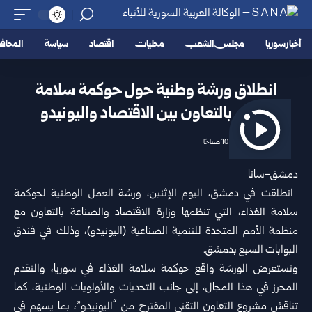
أخبار سوريا
مجلس الشعب
محليات
اقتصاد
سياسة
المحا
انطلاق ورشة وطنية حول حوكمة سلامة
الغذاء بالتعاون بين الاقتصاد واليونيدو
2026/07/06 10:56 صباحًا
دمشق-سانا
دمشق
، اليوم الإثنين، ورشة العمل الوطنية لحوكمة
سلامة الغذاء، التي تنظمها
وزارة الاقتصاد
والصناعة ‏بالتعاون مع
منظمة الأمم المتحدة للتنمية الصناعية (اليونيدو)، وذلك في فندق
البوابات السبع بدمشق.‏
وتستعرض الورشة واقع حوكمة سلامة الغذاء في
سوريا
، والتقدم
المحرز في هذا المجال، إلى جانب التحديات والأولويات ‏الوطنية، كما
تناقش مشروع التعاون التقني المقترح من “اليونيدو”، بما يسهم في