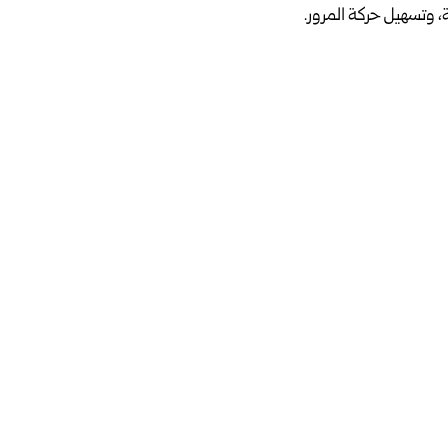
، وتسهيل حركة المرور.
ح لمراسل سانا، أن المجلس، بالتعاون مع مديرية الخدمات
دينة، والذي يُعد شرياناً حيوياً، مبيناً أن الأعمال شملت تهيئة
ً نظراً لأهميتها في تحسين حركة التنقل والمرور.