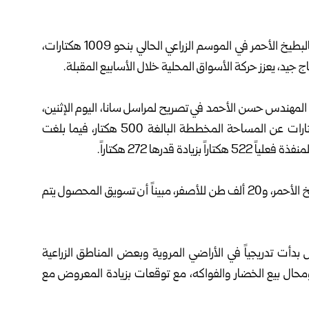
في محافظة درعا المساحة المزروعة بالبطيخ الأحمر في الموسم الزراعي الحالي بنحو 1009 هكتارات،
 المهندس حسن الأحمد في تصريح لمراسل سانا، اليوم الإثنين،
أن المساحة المزروعة بالبطيخ الأحمر زادت بنحو 509 هكتارات عن المساحة المخططة البالغة 500 هكتار، فيما بلغت
وأضاف: إن تقديرات الإنتاج تصل إلى نحو 55 ألف طن للبطيخ الأحمر، و20 ألف طن للأصفر، مبيناً أن تسويق المحصول يتم
بدأت تدريجياً في الأراضي المروية وبعض المناطق الزراعية
ومحال بيع الخضار والفواكه، مع توقعات بزيادة المعروض مع