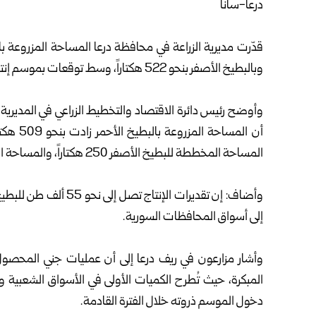
درعا-سانا
قدّرت
مديرية الزراعة
وبالبطيخ الأصفر بنحو 522 هكتاراً، وسط توقعات بموسم إنتاج جيد، يعزز حركة الأسواق المحلية خلال الأسابيع المقبلة.
وأوضح رئيس دائرة الاقتصاد والتخطيط الزراعي في المديرية
المساحة المخططة للبطيخ الأصفر 250 هكتاراً، والمساحة المنفذة فعلياً 522 هكتاراً بزيادة قدرها 272 هكتاراً.
إلى أسواق المحافظات السورية.
وأشار مزارعون في ريف درعا إلى أن عمليات جني المحصول 
المبكرة، حيث تُطرح الكميات الأولى في الأسواق الشعبية 
دخول الموسم ذروته خلال الفترة القادمة.