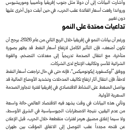
وأشارت البيانات إلى أن دولاً مثل جنوب إفريقيا وناميبيا وموريشيوس
ورواندا رفعت أسعار الفائدة عقب الحرب، في حين ‏أبقت دول أخرى عليها
دون تغيير.‏
تداعيات ممتدة على النمو
ورغم أن بيانات النمو في إفريقيا خلال الربع الثاني من عام 2026، يرجح أن
تكون أضعف، فإن التأثير الكامل لارتفاع ‏أسعار النفط قد يظهر بصورة
متأخرة، مع انتقال الصدمة تدريجياً إلى معدلات التضخم، والقوة
الشرائية للأسر، وتكاليف ‏الإنتاج لدى الشركات.‏
ووفق “أوكسفورد إيكونوميكس”، فإنه حتى في حال تراجعت أسعار النفط
لاحقاً، فإن انتقال آثار ارتفاع تكاليف المدخلات ‏وتشديد الأوضاع المالية قد
يواصل الضغط على النشاط الاقتصادي في إفريقيا لفترة تتجاوز الصدمة
السعرية الأولية.‏
وتأتي هذه البيانات في وقت يشهد فيه الاقتصاد العالمي حالة واسعة
من عدم اليقين، نتيجة الاضطرابات الجيوسياسية في ‏الشرق الأوسط،
ولا سيما إغلاق مضيق هرمز لفترات متقطعة خلال الحرب، قبل الإعلان
عن فتحه مجدداً عقب التوصل ‏إلى الاتفاق المؤقت بين طهران