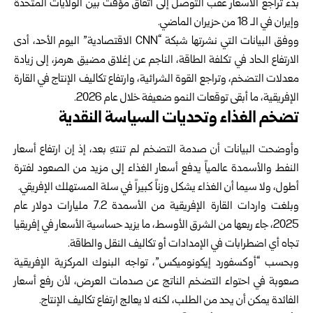
بدء تراجع الأسعار عقب التوصل إلى ‏اتفاق مؤقت بين الولايات المتحدة
وإيران في الـ 18 من حزيران الماضي.‏
ووفق البيانات التي نشرتها شبكة “‏CNN‏ الاقتصادية” اليوم الأحد، أدى
الارتفاع الحاد في تكلفة الطاقة، الناجم عن إغلاق ‏مضيق هرمز، إلى زيادة
معدلات التضخم، وتراجع القوة الشرائية، وارتفاع تكاليف الإنتاج في القارة
الإفريقية، ما أبقى ‏توقعات النمو ضعيفة خلال عام 2026.‏
تضخم الغذاء وتحديات السياسة النقدية
وأوضحت البيانات أن صدمة التضخم لم تنتهِ بعد، إذ إن ارتفاع أسعار
النفط والأسمدة عالمياً يدفع أسعار الغذاء إلى مزيد من ‏الصعود لفترة
أطول، ولا سيما أن الغذاء يشكل وزناً كبيراً في سلة المستهلك الإفريقي.‏
وبلغت واردات القارة الإفريقية من الأسمدة 7.2 مليارات دولار عام
2025، جاء ربعها من الشرق الأوسط، ما يزيد ‏حساسية الأسعار في إفريقيا
تجاه أي اضطرابات في الإمدادات أو تكاليف النقل والطاقة.‏
وبحسب “أوكسفورد إيكونوميكس”، تواجه البنوك المركزية الإفريقية
صعوبة في احتواء التضخم الناتج عن صدمات ‏العرض، لأن رفع أسعار
الفائدة يمكن أن يحد من الطلب، لكنه لا يعالج ارتفاع تكاليف الإنتاج.‏