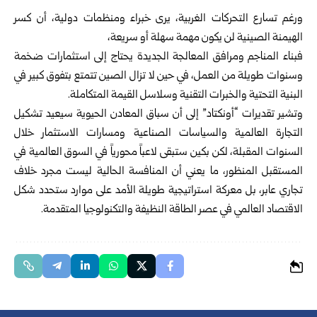
ورغم تسارع التحركات الغربية، يرى خبراء ومنظمات دولية، أن كسر
الهيمنة ‏الصينية لن يكون مهمة سهلة أو سريعة،
فبناء المناجم ومرافق المعالجة الجديدة ‏يحتاج إلى استثمارات ضخمة
وسنوات طويلة من العمل، في حين لا تزال الصين ‏تتمتع بتفوق كبير في
البنية التحتية والخبرات التقنية وسلاسل القيمة المتكاملة.‏
وتشير تقديرات “أونكتاد” إلى أن سباق المعادن الحيوية سيعيد تشكيل
التجارة ‏العالمية والسياسات الصناعية ومسارات الاستثمار خلال
السنوات المقبلة، لكن بكين ‏ستبقى لاعباً محورياً في السوق العالمية في
المستقبل المنظور، ما يعني أن المنافسة ‏الحالية ليست مجرد خلاف
تجاري عابر، بل معركة استراتيجية طويلة الأمد على ‏موارد ستحدد شكل
الاقتصاد العالمي في عصر الطاقة النظيفة والتكنولوجيا ‏المتقدمة.