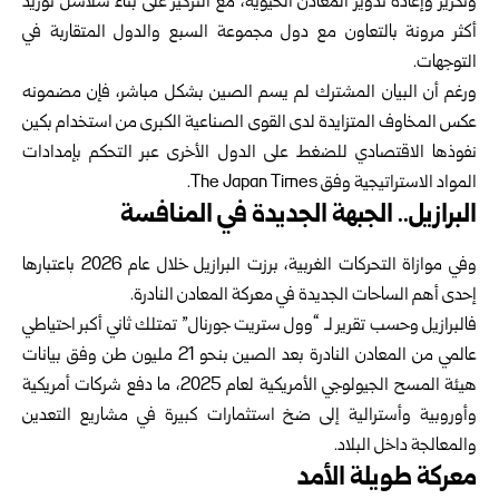
وتكرير ‏وإعادة تدوير المعادن الحيوية، مع التركيز على بناء سلاسل توريد
أكثر مرونة ‏بالتعاون مع دول مجموعة السبع والدول المتقاربة في
التوجهات.‏
ورغم أن البيان المشترك لم يسم الصين بشكل مباشر، فإن مضمونه
عكس ‏المخاوف المتزايدة لدى القوى الصناعية الكبرى من استخدام بكين
نفوذها ‏الاقتصادي للضغط على الدول الأخرى عبر التحكم بإمدادات
المواد الاستراتيجية ‏وفق ‏The Japan Times‏.‏
البرازيل.. الجبهة الجديدة في المنافسة
وفي موازاة التحركات الغربية، برزت البرازيل خلال عام 2026 باعتبارها
إحدى ‏أهم الساحات الجديدة في معركة المعادن النادرة.‏
فالبرازيل وحسب تقرير لـ “وول ستريت جورنال” تمتلك ثاني أكبر احتياطي
‏عالمي من المعادن النادرة بعد الصين بنحو 21 مليون طن وفق بيانات
هيئة المسح ‏الجيولوجي الأمريكية لعام 2025، ما دفع شركات أمريكية
وأوروبية وأسترالية إلى ‏ضخ استثمارات كبيرة في مشاريع التعدين
والمعالجة داخل البلاد. ‏
معركة طويلة الأمد