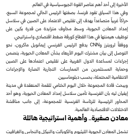
الأخيرة إلى أحد أهم ‏عناصر القوة الجيوسياسية في العالم.
وفي هذا السياق تقود فرنسا، بصفتها الرئيس الحالي لمجموعة السبع،
حراكاً غربياً ‏متصاعداً يهدف إلى تقليص الاعتماد على الصين في سلاسل
إمداد المعادن الحيوية، ‏وسط مخاوف متزايدة من قدرة بكين على
توظيف هيمنتها في هذا القطاع كورقة ‏ضغط اقتصادي واستراتيجي.‏
ووفقاً لرويترز وCNN‏ يدفع الرئيس الفرنسي إيمانويل ماكرون، نحو
التوصل إلى ‏بيان مشترك اليوم الأربعاء بشأن المعادن الحيوية، يتضمن
إجراءات لمساعدة ‏الدول الغربية على تقليص اعتمادها على الصين
وحماية المستثمرين من ‏الممارسات التجارية الضارة والإجراءات
الانتقامية المحتملة، بحسب دبلوماسيين.‏
ويبحث قادة المجموعة خلال اليوم الختامي للقمة المنعقدة في مدينة
إيفيان ليه بان ‏الفرنسية تأمين سلاسل إمداد المعادن الحيوية، وهو أحد
المحاور الرئيسية للرئاسة ‏الفرنسية للمجموعة، إلى جانب مناقشة
الاختلالات الاقتصادية العالمية.‏
معادن صغيرة.. وأهمية استراتيجية هائلة
تشمل المعادن الحيوية الليثيوم والكوبالت والنيكل والنحاس والغرافيت