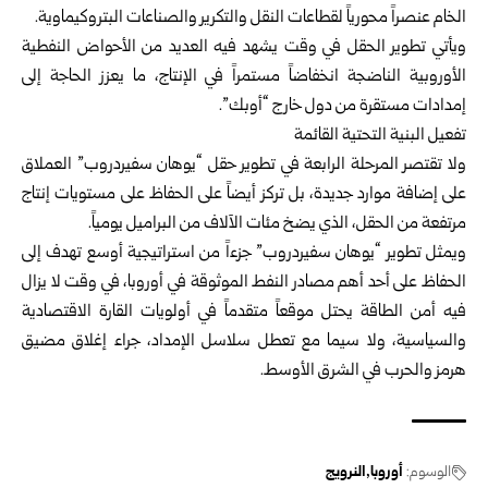
الخام عنصراً محورياً لقطاعات النقل والتكرير والصناعات البتروكيماوية.
ويأتي تطوير الحقل في وقت يشهد فيه العديد من الأحواض النفطية
الأوروبية الناضجة انخفاضاً مستمراً في الإنتاج، ما يعزز الحاجة إلى
إمدادات مستقرة من دول خارج “أوبك”.
تفعيل البنية التحتية القائمة
ولا تقتصر المرحلة الرابعة في تطوير حقل “يوهان سفيردروب” العملاق
على إضافة موارد جديدة، بل تركز أيضاً على الحفاظ على مستويات إنتاج
مرتفعة من الحقل، الذي يضخ مئات الآلاف من البراميل يومياً.
ويمثل تطوير “يوهان سفيردروب” جزءاً من استراتيجية أوسع تهدف إلى
الحفاظ على أحد أهم مصادر النفط الموثوقة في أوروبا، في وقت لا يزال
فيه أمن الطاقة يحتل موقعاً متقدماً في أولويات القارة الاقتصادية
والسياسية، ولا سيما مع تعطل سلاسل الإمداد، جراء إغلاق مضيق
هرمز والحرب في الشرق الأوسط.
الوسوم:
أوروبا
النرويج