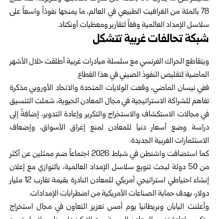
78 بالمئة من ‏الغرافيت الطبيعي في العالم، ما يمنحها نفوذاً واسعاً على
سلاسل الإمداد العالمية ‏وفقاً لتقارير ومعطيات أونكتاد.‏
شبكة تحالفات غربية تتشكل
ويتقاطع الحراك الفرنسي مع سلسلة مبادرات غربية أطلقت خلال الأشهر
الماضية ‏لتقليص النفوذ الصيني في هذا القطاع.‏
ففي نيسان الماضي، وقعت الولايات المتحدة والاتحاد الأوروبي مذكرة
تفاهم ‏للشراكة الاستراتيجية في مجال المعادن الحيوية، شملت التنسيق
في مجالات ‏الاستكشاف والاستخراج والتكرير وإعادة التدوير، إضافةً إلى
دراسة وضع أسعار ‏دنيا للمعادن لمنع إغراق الأسواق، وإضعاف
الاستثمارات الغربية الجديدة. ‏
كما استضافت واشنطن في شباط 2026 اجتماعاً ضم ممثلين عن أكثر
من 50 ‏دولة لبحث تنويع سلاسل الإمداد العالمية، بالتوازي مع إعلان
إنشاء احتياطي ‏استراتيجي أمريكي للمعادن النادرة بقيمة تقارب 12 مليار
دولار، بهدف حماية ‏الصناعات الأمريكية من اضطرابات الإمدادات. ‏
وأعلنت اليابان وبريطانيا يوم أمس تعزيز التعاون في مجال استخراج