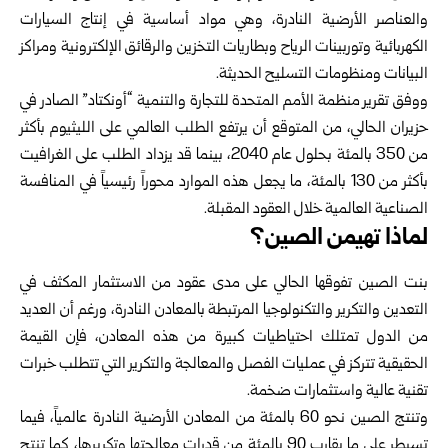
والعناصر ‏الأرضية النادرة، وهي مواد أساسية في إنتاج السيارات
الكهربائية وتوربينات ‏الرياح وبطاريات التخزين والرقائق الإلكترونية ومراكز
البيانات ومنظومات ‏التسليح الحديثة.‏
ووفق تقرير منظمة الأمم المتحدة للتجارة والتنمية “أونكتاد” الصادر في
حزيران ‏الحالي، من المتوقع أن يرتفع الطلب العالمي على الليثيوم بأكثر
من 350 بالمئة ‏بحلول عام 2040، بينما قد يزداد الطلب على الغرافيت
بأكثر من 130 بالمئة، ما ‏يجعل هذه الموارد محوراً رئيسياً في المنافسة
الصناعية العالمية خلال العقود ‏المقبلة. ‏
لماذا تهيمن الصين؟
بنت الصين تفوقها الحالي على مدى عقود من الاستثمار المكثف في
التعدين ‏والتكرير والتكنولوجيا المرتبطة بالمعادن النادرة، ورغم أن العديد
من الدول تمتلك ‏احتياطيات كبيرة من هذه المعادن، فإن القيمة
الحقيقية تتركز في عمليات الفصل ‏والمعالجة والتكرير التي تتطلب خبرات
تقنية عالية واستثمارات ضخمة.‏
وتنتج الصين نحو 60 بالمئة من المعادن الأرضية النادرة عالمياً، فيما
تسيطر على ‏ما يقارب 90 بالمئة من قدرات معالجتها وتكريرها، كما تنتج