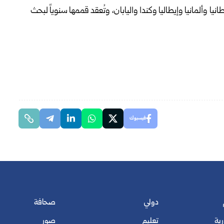
 وألمانيا وإيطاليا ‏وكندا واليابان، وتُعقد قممها سنوياً ‏لبحث
فيسبوك
دولي
صحافة
رية
تعليم
صور