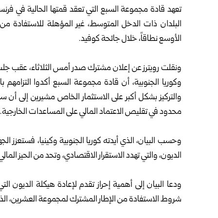
تعهد قادة مجموعة السبع التي تعقد قمتها الحالية في فرنسا، ‏
‏البلدان ذات الدخل المتوسط، غير المؤهلة للاستفادة من
الأوسع ‏نطاقاً، خلال جائحة كوفيد‎.‎
‎ ‎
ونقلت رويترز عن إعلان مشترك صدر أمس الثلاثاء، عقب ‏جلس
وكوريا الجنوبية، أن قادة مجموعة السبع أكدوا ‏التزامهم ب
والتركيز بشكل أكبر على الاستثمار الخاص مشيرين ‏إلى أن سي
محدود في تقليص الاعتماد المالي على المساعدات ‏الخارجية‎.‎
‎ ‎
وحسب البيان، الذي أيدته كوريا الجنوبية وكينيا، فستعزز ‏ال
الديون، والتي تهدد الاستقرار الاقتصادي، وتحد من ‏الحيز المال
‎ ‎
ودعا البيان إلى أهمية إحراز تقدم لإعادة هيكلة الديون ال
شروط ‏الاستفادة من الإطار المشترك لمجموعة العشرين، الذي أ
‎ ‎