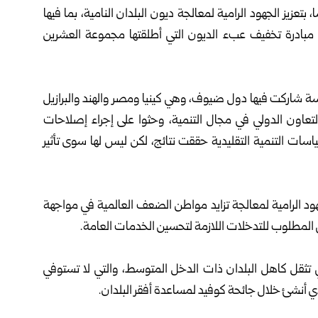
بتعزيز الجهود الرامية لمعالجة ديون البلدان النامية، بما فيها
 مبادرة ‏تخفيف عبء الديون التي أطلقتها مجموعة العشرين
ة شاركت فيها دول ضيوف، وهي كينيا ومصر والهند ‏والبرازيل
التعاون الدولي في مجال التنمية، وحثوا على إجراء ‏إصلاحات
اسات التنمية التقليدية حققت نتائج، لكن ليس لها سوى ‏تأثير
جهود الرامية لمعالجة تزايد مواطن الضعف العالمية في ‏مواجهة
ي المطلوب للتدخلات اللازمة لتحسين الخدمات ‏العامة‎.‎
تي تثقل ‏كاهل البلدان ذات الدخل المتوسط، والتي لا تستوفي
نشئ ‏خلال جائحة كوفيد لمساعدة أفقر البلدان‎.‎