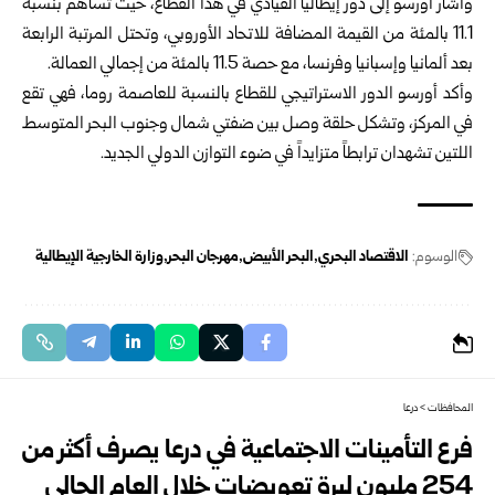
وأشار أورسو إلى دور إيطاليا القيادي في هذا القطاع، حيث تساهم بنسبة
11.1 بالمئة من القيمة المضافة للاتحاد الأوروبي، وتحتل المرتبة الرابعة
بعد ألمانيا وإسبانيا وفرنسا، مع حصة 11.5 بالمئة من إجمالي العمالة.
وأكد أورسو الدور الاستراتيجي للقطاع بالنسبة للعاصمة روما، فهي تقع
في المركز، وتشكل حلقة وصل بين ضفتي شمال وجنوب البحر المتوسط
اللتين تشهدان ترابطاً متزايداً في ضوء التوازن الدولي الجديد.
الوسوم:
الاقتصاد البحري
البحر الأبيض
مهرجان البحر
وزارة الخارجية الإيطالية
المحافظات
>
درعا
فرع التأمينات الاجتماعية في درعا يصرف أكثر من
254 مليون ليرة تعويضات خلال العام الحالي