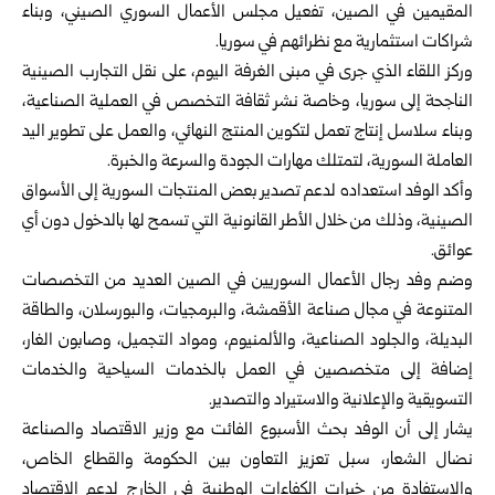
المقيمين في الصين، تفعيل مجلس الأعمال السوري الصيني، وبناء
شراكات استثمارية مع نظرائهم في سوريا.
وركز اللقاء الذي جرى في مبنى الغرفة اليوم، على نقل التجارب الصينية
الناجحة إلى سوريا، وخاصة نشر ثقافة التخصص في العملية الصناعية،
وبناء سلاسل إنتاج تعمل لتكوين المنتج النهائي، والعمل على تطوير اليد
العاملة السورية، لتمتلك مهارات الجودة والسرعة والخبرة.
وأكد الوفد استعداده لدعم تصدير بعض المنتجات السورية إلى الأسواق
الصينية، وذلك من خلال الأطر القانونية التي تسمح لها بالدخول دون أي
عوائق.
وضم وفد رجال الأعمال السوريين في الصين العديد من التخصصات
المتنوعة في مجال صناعة الأقمشة، والبرمجيات، والبورسلان، والطاقة
البديلة، والجلود الصناعية، والألمنيوم، ومواد التجميل، وصابون الغار،
إضافة إلى متخصصين في العمل بالخدمات السياحية والخدمات
التسويقية والإعلانية والاستيراد والتصدير.
يشار إلى أن الوفد بحث الأسبوع الفائت مع وزير الاقتصاد والصناعة
نضال الشعار، سبل تعزيز التعاون بين الحكومة والقطاع الخاص،
والاستفادة من خبرات الكفاءات الوطنية في الخارج لدعم الاقتصاد