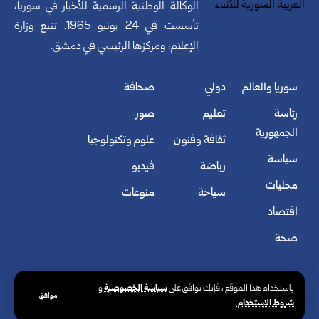
الوكالة الوطنية الرسمية للأخبار في سوريا،
تأسست في 24 يونيو 1965. تتبع وزارة
الإعلام، ومركزها الرئيسي في دمشق.
سوريا والعالم
دولي
صحافة
رئاسة
تعليم
صور
الجمهورية
ثقافة وفنون
علوم وتكنولوجيا
سياسة
رياضة
فيديو
محليات
سياحة
منوعات
اقتصاد
صحة
سياسة الخصوصية
باستخدام هذا الموقع ، فإنك توافق على
و
موافق
شروط الاستخدام
.
© الوكالة العربية السورية للأنباء. كافة الحقوق محفوظة.