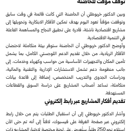
توقف مؤقت للحاضنة
وبين الدكتور خربوطلي أن الحاضنة التي كانت قائمة في وقت سابق
وتوقفت مؤقتاً تعود اليوم بهدف تمكين الأفكار الابتكارية وتحويلها إلى
مشاريع اقتصادية ناشئة، قادرة على تحقيق النجاح والمساهمة الفاعلة
في التنمية الاقتصادية.
وأوضح الدكتور خربوطلي أن الحاضنة ستوفر بيئة متكاملة لاحتضان
الأفكار الريادية، من خلال تقديم الدعم اللوجستي الكامل، بما يشمل
تأمين المكان والتجهيزات الأساسية من حواسب وكهرباء وخدمات، إلى
جانب منظومة دعم تشمل الاستشارات الإدارية والتقنية والمالية،
ودراسات الجدوى والتدريب المتخصص، إضافة إلى قاعدة بيانات
متكاملة، تساعد أصحاب المشاريع على دراسة السوق والقطاعات
المستهدفة.
تقديم أفكار المشاريع عبر رابط إلكتروني
وأشار الدكتور خربوطلي إلى أن استقبال الطلبات يتم من خلال رابط
إلكتروني عبر صفحة الغرفة على فيسبوك، لافتاً إلى أنه تم حتى الآن
استلام نحو 250 طلباً، ستُعرض على لجنة مختصة لاختيار المشاريع ذات