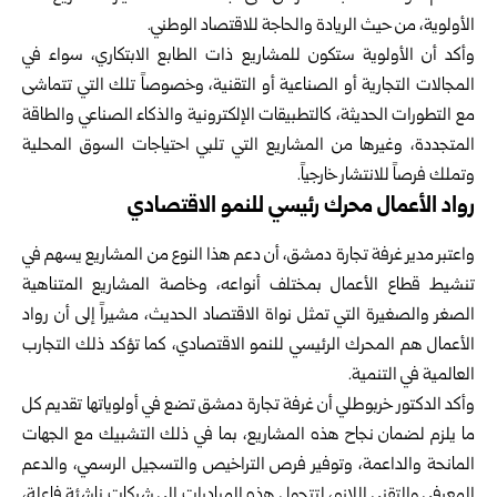
الأولوية، من حيث الريادة والحاجة للاقتصاد الوطني.
وأكد أن الأولوية ستكون للمشاريع ذات الطابع الابتكاري، سواء في
المجالات التجارية أو الصناعية أو التقنية، وخصوصاً تلك التي تتماشى
مع التطورات الحديثة، كالتطبيقات الإلكترونية والذكاء الصناعي والطاقة
المتجددة، وغيرها من المشاريع التي تلبي احتياجات السوق المحلية
وتملك فرصاً للانتشار خارجياً.
رواد الأعمال محرك رئيسي للنمو الاقتصادي
واعتبر مدير غرفة تجارة دمشق، أن دعم هذا النوع من المشاريع يسهم في
تنشيط قطاع الأعمال بمختلف أنواعه، وخاصة المشاريع المتناهية
الصغر والصغيرة التي تمثل نواة الاقتصاد الحديث، مشيراً إلى أن رواد
الأعمال هم المحرك الرئيسي للنمو الاقتصادي، كما تؤكد ذلك التجارب
العالمية في التنمية.
وأكد الدكتور خربوطلي أن غرفة تجارة دمشق تضع في أولوياتها تقديم كل
ما يلزم لضمان نجاح هذه المشاريع، بما في ذلك التشبيك مع الجهات
المانحة والداعمة، وتوفير فرص التراخيص والتسجيل الرسمي، والدعم
المعرفي والتقني اللازم، لتتحول هذه المبادرات إلى شركات ناشئة فاعلة،