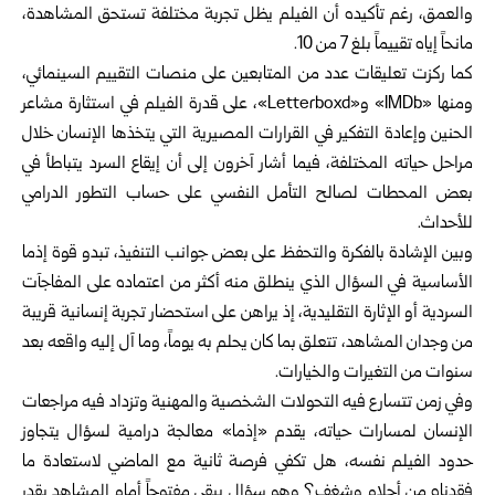
والعمق، رغم تأكيده أن الفيلم يظل تجربة مختلفة تستحق المشاهدة،
مانحاً إياه تقييماً بلغ 7 من 10.
كما ركزت تعليقات عدد من المتابعين على منصات التقييم السينمائي،
ومنها «IMDb» و«Letterboxd»، على قدرة الفيلم في استثارة مشاعر
الحنين وإعادة التفكير في القرارات المصيرية التي يتخذها الإنسان خلال
مراحل حياته المختلفة، فيما أشار آخرون إلى أن إيقاع السرد يتباطأ في
بعض المحطات لصالح التأمل النفسي على حساب التطور الدرامي
للأحداث.
وبين الإشادة بالفكرة والتحفظ على بعض جوانب التنفيذ، تبدو قوة إذما
الأساسية في السؤال الذي ينطلق منه أكثر من اعتماده على المفاجآت
السردية أو الإثارة التقليدية، إذ يراهن على استحضار تجربة إنسانية قريبة
من وجدان المشاهد، تتعلق بما كان يحلم به يوماً، وما آل إليه واقعه بعد
سنوات من التغيرات والخيارات.
وفي زمن تتسارع فيه التحولات الشخصية والمهنية وتزداد فيه مراجعات
الإنسان لمسارات حياته، يقدم «إذما» معالجة درامية لسؤال يتجاوز
حدود الفيلم نفسه، هل تكفي فرصة ثانية مع الماضي لاستعادة ما
فقدناه من أحلام وشغف؟ وهو سؤال يبقى مفتوحاً أمام المشاهد بقدر