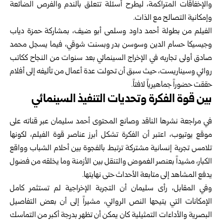
والإخفاقات المتراكمة، ليطرح أسئلة تتعلق بالندم والفرص الضائعة
وإمكانية التصالح مع الذات.
الفيلم من بطولة أحمد داود وسلمى أبو ضيف، بمشاركة حمزة دياب
وجيسيكا حسام الدين وسوسن بدر وبسنت شوقي، فيما يسجل محمد
صادق أولى تجاربه في الإخراج السينمائي بعد سنوات من النجاح ككاتب
روائي وسيناريست، حيث سبق أن تحولت عدة أعمال من تأليفه إلى أفلام
حققت حضوراً جماهيرياً لافتاً.
بين قوة الفكرة وتحديات التنفيذ السينمائي
في مراجعة نشرها الناقد وصانع المحتوى أحمد سليمان عبر قناته على
موقع يوتيوب، اعتبر أن الفكرة تشكل أبرز عناصر قوة الفيلم، لكونها
تلامس تجربة إنسانية مشتركة ترتبط بالفجوة بين أحلام الشباب وواقع
الكبار، مشيداً بعنصر الغموض والتنقل بين الأزمنة وما يخلقه من فضول
يدفع المشاهد إلى متابعة الأحداث حتى نهايتها.
وفي المقابل، رأى سليمان أن التجربة الإخراجية لم تستثمر كامل
الإمكانات التي يتيحها النص الروائي، مشيراً إلى أن بعض التفاصيل
البصرية والأداءات التمثيلية كان يمكن أن تظهر بدرجة أكبر من التماسك