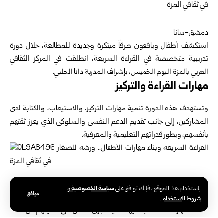
دمشق-سانا
استكشف أطفال ويافعون طرقاً مبتكرة وجديدة للمطالعة، خلال دورة
تدريبية متخصصة في القراءة السريعة، انطلقت في المركز الثقافي
العربي بالمزة اليوم الخميس، بإشراف المدربة دانا الحلبي.
مهارات القراءة والتركيز
وتستهدف هذه الدورة تنمية مهارات التركيز، والاستيعاب، والكتابة لدى
المشاركين، إلى جانب تقديم الدعم النفسي والسلوكي الذي يعزز ثقتهم
بأنفسهم، ويطور قدراتهم التعليمية والمعرفية.
وتضمنت الدورة مستويين تدريبيين، خُصص الأول للأطفال
سياسة الخصوصية
باستخدام هذا الموقع ، فإنك توافق على
و
موافق
الذين يعانون ضعفاً في القراءة والكتابة أو لم يكتسبوا
شروط الاستخدام
.
المهارات الأساسية فيهما، حيث جرى العمل على تمكينهم من