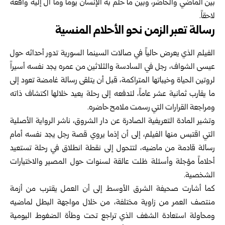
بين الماضي والحاضر، وبين ما حلم به الإنسان يوماً وما آل إليه واقعه
لاحقاً.
رسالة تعبر الزمن نحو الأحلام المنسية
الفيلم الذي يعرض حالياً في صالات السينما السورية تدور أحداثه حول
عيسى الشواف، رجل في السادسة والثلاثين من عمره يجد نفسه أسيراً
لروتين الحياة وخيباتها المتراكمة، قبل أن يتلقى رسالة غامضة تعود إلى
ما يقارب ثمانية عشر عاماً، لتدفعه إلى رحلة يعيد خلالها اكتشاف ذاته
ومراجعة القرارات التي رسمت ملامح حاضره.
وتشير المادة التعريفية الصادرة عن دار الشروق، ناشر الرواية الأصلية
التي اقتبس منها الفيلم، إلى أن إذما يروي قصة رجل يجد نفسه أمام
رسالة قادمة من ماضيه، لتتحول إلى نقطة انطلاق في رحلة تستعيد
أحلاماً مؤجلة وأسئلة ظلت عالقة لسنوات حول المصير والاختيارات
الشخصية.
كما أشارت صحيفة الشرق الأوسط إلى أن العمل يقترب من أزمة
منتصف العمر من زاوية مختلفة، من خلال مواجهة البطل لماضيه
ومحاولة استعادة الشغف الذي تراجع تحت وطأة الضغوط اليومية