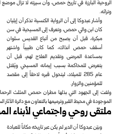
الروحية البارزة في تاريخ حمص، وأن سيرته لا تزال موضع اه
وتراثه.
وأشار عبدوكا إلى أن الرواية الكنسية تذكر أن إيليان
كان ابن والي حمص، وتعرف إلى المسيحية في سن
مبكرة، قبل أن يصبح من أتباع القديس سلوان
أسقف حمص آنذاك، كما كان طبيباً واشتهر
بمساعدة المرضى وتقديم العلاج لهم، قبل أن
يتعرض للمحاكمة بسبب إيمانه المسيحي ويُقتل
عام 285 للميلاد، ليتحول قبره لاحقاً إلى مقصد
للمؤمنين والزوار.
ولفت إلى الجهود التي بذلها مطران حمص المثلث الرحمات 
الموجودة في محيط القبر وترميمها بالتعاون مع دائرة الآثار ال
ملتقى روحي واجتماعي لأبناء المد
وبيّن عبدوكا أن الدير لم يكن عبر تاريخه مكاناً للعبادة