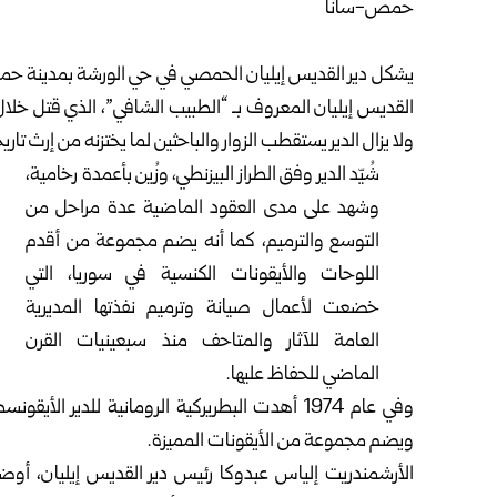
حمص-سانا
يشكل دير القديس إيليان الحمصي في حي الورشة بمدينة
حم
القديس إيليان المعروف بـ “الطبيب الشافي”، الذي قتل خلال
ولا يزال الدير يستقطب الزوار والباحثين لما يختزنه من إرث تا
شُيّد الدير وفق الطراز البيزنطي، وزُين بأعمدة رخامية،
وشهد على مدى العقود الماضية عدة مراحل من
التوسع والترميم، كما أنه يضم مجموعة من أقدم
اللوحات والأيقونات الكنسية في سوريا، التي
خضعت لأعمال صيانة وترميم نفذتها المديرية
العامة للآثار والمتاحف منذ سبعينيات القرن
الماضي للحفاظ عليها.
وفي عام 1974 أهدت البطريركية الرومانية للدي
ويضم مجموعة من الأيقونات المميزة.
الأرشمندريت إلياس عبدوكا رئيس دير القديس إيليان، أ