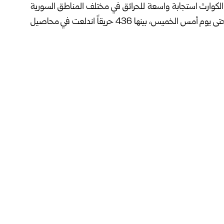
الكوارث
استجابة واسعة ‏للحرائق في مختلف المناطق السورية
منذ بداية شهر حزيران الجاري، حيث تعاملت مع ‌‏1981 حريقاً حتى يوم أمس الخميس، بينها 436 حريقاً اندلعت في محاصيل
ة الحالية، بالتزامن مع ‏جفاف الكتلة النباتية الموسمية ودخول
عل المحاصيل الزراعية والأراضي الحراجية أكثر عرضة للاشتعال