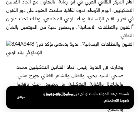
أقام
المركز الثقافي العربي في أبو رمانة
، بالتعاون مع اتحاد الفنانين
التشكيليين، اليوم الأربعاء، ندوة ثقافية سلطت الضوء على دور الفنون
في تعزيز القيم الإنسانية وبناء الوعي المجتمعي، وذلك تحت عنوان
“الفنون والتطلعات الإنسانية”، وبحضور نخبة من المهتمين بالشأن
الثقافي.
وشارك في الندوة رئيس اتحاد الفنانين التشكيليين محمد
صبحي السيد يحيى، والفنان والشاعر الغنائي جورج عشي،
والشاعرة والفنانة التشكيلية رنا محمود، حيث ناقشوا
العلاقة التفاعلية بين الفنون البصرية والأدب والشعر، وأثر
سياسة الخصوصية
باستخدام هذا الموقع ، فإنك توافق على
و
موافق
شروط الاستخدام
هذا التلاقي في تنمية الحس الجمالي وترسيخ قيم الإبداع
.
والانفتاح.
وتناولت الندوة الفنون بوصفها فضاءً للتعبير عن قضايا الإنسان، ودورها
في مقاربة التحولات الاجتماعية والثقافية، مع استعراض نماذج إبداعية
تجمع بين أكثر من حقل فني.