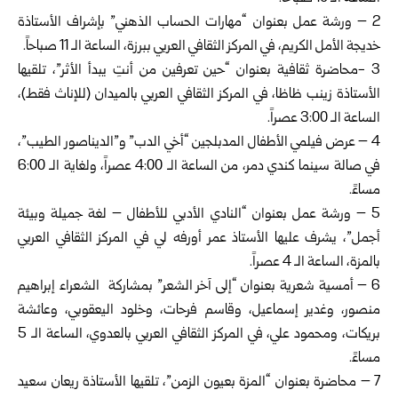
2 – ورشة عمل بعنوان “مهارات الحساب الذهني” بإشراف الأستاذة
خديجة الأمل الكريم، في المركز الثقافي العربي ببرزة، الساعة الـ 11 صباحاً.
3 -محاضرة ثقافية بعنوان “حين تعرفين من أنتِ يبدأ الأثر”، تلقيها
الأستاذة زينب ظاظا، في المركز الثقافي العربي بالميدان (للإناث فقط)،
الساعة الـ 3:00 عصراً.
4 – عرض فيلمي الأطفال المدبلجين “أخي الدب” و”الديناصور الطيب”،
في صالة سينما كندي دمر، من الساعة الـ 4:00 عصراً، ولغاية الـ 6:00
مساءً.
5 – ورشة عمل بعنوان “النادي الأدبي للأطفال – لغة جميلة وبيئة
أجمل”، يشرف عليها الأستاذ عمر أورفه لي في المركز الثقافي العربي
بالمزة، الساعة الـ 4 عصراً.
6 – أمسية شعرية بعنوان “إلى آخر الشعر” بمشاركة الشعراء إبراهيم
منصور، وغدير إسماعيل، وقاسم فرحات، وخلود اليعقوبي، وعائشة
بريكات، ومحمود علي، في المركز الثقافي العربي بالعدوي، الساعة الـ 5
مساءً.
7 – محاضرة بعنوان “المزة بعيون الزمن”، تلقيها الأستاذة ريعان سعيد