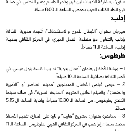
منفى”، بمشاركة الأديبات لين غرير وقمر الجاسم وعبير النحاس، في صالة
فرع اتحاد الكتاب العرب بحمص، الساعة الـ 6:00 مساءً.
إدلب:
مهرجان بعنوان “الأبطال للمرح والاستكشاف”، تُقيمه مديرية الثقافة
بإدلب بالتعاون مع منظمة العمل الخيري، في المركز الثقافي بمدينة
إدلب، الساعة الـ 11 صباحاً.
طرطوس:
1 – ورشة للأطفال بعنوان “أعمال يدوية” تدريب الآنسة بتول عيسى، في
قصر الثقافة بصافيتا، الساعة الـ 10 صباحاً.
2 – عرض فيلمي الأطفال المدبلجين “مدينة العناصر “و “الأميرة
والضفدع”، والفيلم العائلي المترجم “الحديقة السرية”، في صالة سينما
الكندي بطرطوس، من الساعة الـ 10:30 صباحاً، ولغاية الساعة ال 5:15
مساءً.
3 – محاضرة بعنوان: مشروع “هارب” وآثاره على المناخ، تقديم الأستاذ
محمد سلمان إبراهيم، في المركز الثقافي العربي بطرطوس، الساعة الـ 11