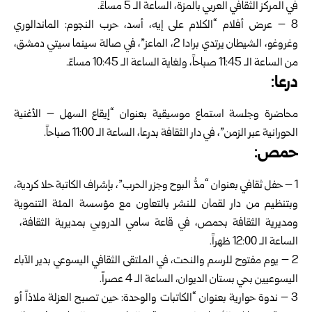
في المركز الثقافي العربي بالمزة، الساعة الـ 5 مساءً.
8 – عرض أفلام “الكلام على إيه، أسد، حرب النجوم: الماندالوري
وغروغو، الشيطان يرتدي برادا 2، الماعز”، في صالة سينما سيتي دمشق،
من الساعة الـ 11:45 صباحاً، ولغاية الساعة الـ 10:45 مساءً.
درعا:
محاضرة وجلسة استماع موسيقية بعنوان “إيقاع السهل – الأغنية
الحورانية عبر الزمن”، في دار الثقافة بدرعا، الساعة الـ 11:00 صباحاً.
حمص:
1 – حفل ثقافي بعنوان “مدُّ البوح وجزر الحرب”، بإشراف الكاتبة حلا كردية،
وبتنظيم من دار لقمان للنشر بالتعاون مع مؤسسة المئة التنموية
ومديرية الثقافة بحمص، في قاعة سامي الدروبي بمديرية الثقافة،
الساعة الـ 12:00 ظهراً.
2 – يوم مفتوح للرسم والنحت، في الملتقى الثقافي اليسوعي بدير الآباء
اليسوعيين بحي بستان الديوان، الساعة الـ 4 عصراً.
3 – ندوة حوارية بعنوان “الكاتبات والوحدة: حين تصبح العزلة ملاذاً أو