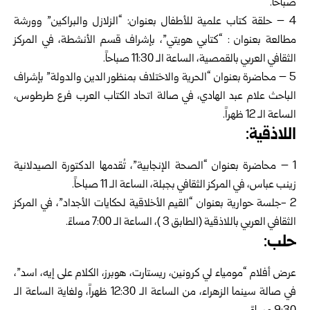
صباحاً.
4 – حلقة كتاب علمية للأطفال بعنوان: “الزلازل والبراكين” وورشة
مطالعة بعنوان : “كتابي هويتي”، بإشراف قسم الأنشطة، في المركز
الثقافي العربي بالقمصية، الساعة الـ 11:30 صباحاً.
5 – محاضرة بعنوان “الحرية والاختلاف بمنظور الدين والدولة” بإشراف
الباحث علام عبد الهادي، في صالة اتحاد الكتاب العرب فرع طرطوس،
الساعة الـ 12 ظهراً.
اللاذقية:
1 – محاضرة بعنوان “الصحة الإنجابية”، تُقدمها الدكتورة الصيدلانية
زينب عباس، في المركز الثقافي بجبلة، الساعة الـ 11 صباحاً.
2 -جلسة حوارية بعنوان “القيم الأخلاقية لحكايات الأجداد”، في المركز
الثقافي العربي باللاذقية (الطابق 3 )، الساعة الـ 7:00 مساءً.
حلب:
عرض أفلام “مومياء لي كرونين، ريستارت، هوبرز، الكلام على إيه، اسد”،
في صالة سينما الزهراء، من الساعة الـ 12:30 ظهراً، ولغاية الساعة الـ