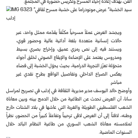
الفن، بهدف إعادة إحياء المسرح وتكريس حضوره في المجتمع.
ويجسّد العرض عملاً مسرحياً مكثّفاً يقدّمه ممثل واحد، عبر
حالات إنسانية متعددة بلغة أدائية عالية وحضور قوي،
ويستند فيه إلى نص رمزي عميق، وإخراج بصري بسيط
ومدروس يعتمد على الإضاءة والإيقاع الصوتي لخلق أجواء
متحوّلة تعزّز التجربة الدرامية، بحيث يحوّل الخشبة إلى فضاء
يعكس الصراع الداخلي وتفاصيل الواقع بطرحٍ نقدي غير
مباشر.
وأوضح خالد اليوسف مدير مديرية الثقافة في إدلب في تصريح لمراسل
سانا، أن العرض تحدث عن الطاغية من خلال الدمج بينه وبين معاناة
الشعب الفلسطيني الطويلة والغربة التي عاشها في بلاد الشتات خارج
وطنه، لافتاً إلى أن العرض لاقى ترحيباً وتفاعلاً كبيراً من الحضور، نظراً
لملامسته معاناة الشعب السوري من طاغية النظام البائد خلال
السنوات الماضية.