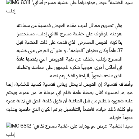
وفي تصريح مماثل أعرب مقدم العرض قدسية عن سعادته
بعودته للوقوف على خشبة مسرح ثقافي إدلب، مستحضراَ
بذاكرته العرض المسرحي الذي قدمه على ذات الخشبة قبل
37 عاماً وكان بعنوان “القيامة”، واعتبر أن العرض على خشبة
المسرح بإدلب يختلف عن بقية العروض التي يقدمها عادةً
في أماكن أخرى، موجهاً شكره للجمهور على حماسه وتفاعله
الذي منحه شعوراً بالراحة والفخر رغم تعبه.
وأضاف قدسية: إن العرض لا يمثل زيناتي قدسية كسيد للخشبة، إنما
هو رمز لمسيرة فنان بصفة عامة ظلم في مرحلة ما من عمره، ويحتم
عليه شعوره بالظلم من قبل الطاغية أن يقول كلمة الحق في نهاية عمره
ولو كلفه ذلك حياته، فاضحاً بالتفاصيل جرائم الكيان الذي حاصره وعذبه
عقوداً طويلة.