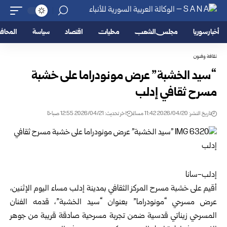
أخبار سوريا
مجلس الشعب
محليات
اقتصاد
سياسة
المحا
ثقافة وفنون
“سيد الخشبة” عرض مونودراما على خشبة
مسرح ثقافي إدلب
تاريخ النشر: 2026/04/20 11:42 مساءً
اخر تحديث: 2026/04/21 12:55 صباحًا
إدلب-سانا
أقيم على خشبة مسرح المركز الثقافي بمدينة
إدلب
مساء اليوم الإثنين،
عرض مسرحي “مونودراما” بعنوان “سيد الخشبة”، قدمه الفنان
المسرحي زيناتي قدسية ضمن تجربة مسرحية صادقة قريبة من جوهر