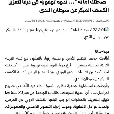
“صحتك أمانة”… ندوة توعوية في درعا لتعزيز
الكشف المبكر عن سرطان الثدي
تاريخ النشر: 2025/10/30 4:38 مساءً
اخر تحديث: 2025/10/30 4:38 مساءً
درعا-سانا
أقامت جمعية تنظيم الأسرة وجمعية رؤيا، بالتعاون مع كلية التربية
الثالثة بجامعة دمشق – فرع درعا، اليوم ندوة توعوية بعنوان “صحتك
أمانة”، ضمن فعاليات الشهر الوردي، بهدف تعزيز الوعي بأهمية الكشف
المبكر عن سرطان الثدي.
وأوضحت استشارية جمعية تنظيم الأسرة، فداء عبد الله، في تصريح
لمراسل سانا، أن الندوة استهدفت طالبات الجامعة من عمر 20 سنة فما
فوق، للتعريف بالخطوات الواجب اتباعها للكشف الأولي عن المرض،
وتحديد عوامل الخطورة، وموعد إجراء التصوير الشعاعي والماموغراف،
مشيرةً إلى أن الكشف المبكر يرفع نسب الشفاء إلى نحو 90 بالمئة.