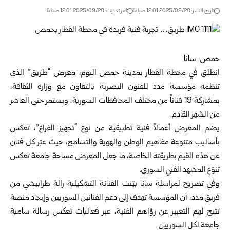
تاريخ النشر: 2025/09/28 12:01 صباحًا
اخر تحديث: 2025/09/28 12:01 صباحًا
حمص-سانا
انطلق في محطة القطار بمدينة حمص اليوم، معرض “طريق” الذي
تنظمه مؤسسة مدد للفنون البصرية بالتعاون مع وزارة الثقافة،
بمشاركة 19 فناناً من مختلف المحافظات السورية، ويستمر حتى العاشر
من الشهر القادم.
يضم المعرض أعمالاً فنية تطبيقية من نوع “تجهيز الفراغ”، تعكس
بأساليب متنوعة مفاهيم الوطن والهوية والتسامح، حيث عبّر كل فنان
عن هذه القيم بطريقته الخاصة، ما جعل المعرض مساحة جامعة تعكس
تنوّع المشهد الفني السوري.
وفي تصريح لمراسلة سانا بيّنت الفنانة التشكيلية رالة طرابيشي من
فريق مدد، أن المؤسسة تهدف إلى دعم الفنانين السوريين وإيجاد منصة
تتيح لهم التعبير عن رؤاهم الفنية، عبر فعاليات تعكس رسالة سامية
جامعة لكل السوريين.