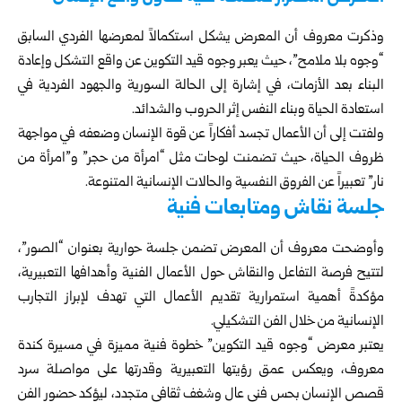
وذكرت معروف أن المعرض يشكل استكمالاً لمعرضها الفردي السابق
“وجوه بلا ملامح”، حيث يعبر وجوه قيد التكوين عن واقع التشكل وإعادة
البناء بعد الأزمات، في إشارة إلى الحالة السورية والجهود الفردية في
استعادة الحياة وبناء النفس إثر الحروب والشدائد.
ولفتت إلى أن الأعمال تجسد أفكاراً عن قوة الإنسان وضعفه في مواجهة
ظروف الحياة، حيث تضمنت لوحات مثل “امرأة من حجر” و”امرأة من
نار” تعبيراً عن الفروق النفسية والحالات الإنسانية المتنوعة.
جلسة نقاش ومتابعات فنية
وأوضحت معروف أن المعرض تضمن جلسة حوارية بعنوان “الصور”،
لتتيح فرصة التفاعل والنقاش حول الأعمال الفنية وأهدافها التعبيرية،
مؤكدةً أهمية استمرارية تقديم الأعمال التي تهدف لإبراز التجارب
الإنسانية من خلال الفن التشكيلي.
يعتبر معرض “وجوه قيد التكوين” خطوة فنية مميزة في مسيرة كندة
معروف، ويعكس عمق رؤيتها التعبيرية وقدرتها على مواصلة سرد
قصص الإنسان بحس فني عالٍ وشغف ثقافي متجدد، ليؤكد حضور الفن