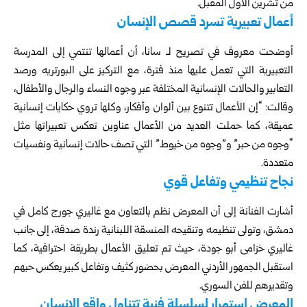
من تشرين الأول المقبل.
أعمال تعبيرية تسرد قصص الإنسان
أوضحت معروف في تصريح لـ سانا، أن أعمالها تنتمي إلى المدرسة
التعبيرية التي تعمل عليها منذ فترة، مع التركيز على البورتريه ورصد
التعابير والحالات الإنسانية المختلفة عبر وجوه النساء والرجال والأطفال،
وقالت: “إن الأعمال تتنوع بين ألوان وأفكار، وكلها تروي حكايات إنسانية
عميقة، كما حملت العديد من الأعمال عناوين تعكس تعبيراتها مثل
“وجوه من حبر” و”وجوه من خيوط” التي تصف حالات إنسانية ونفسيات
متعددة.
نجاح تنظيمي وتفاعل قوي
أشارت الفنانة إلى أن المعرض نظم بالتعاون مع غاليري جورج كامل في
دمشق، وتولى تنظيمه وتنقيحه المنسقة اللبنانية رندة صدقة، إلى جانب
غاليري خزامى أبو جودة، حيث تم تعليق الأعمال بطريقة احترافية، كما
استقبل الجمهور الأردني المعرض بحضور كثيف وتفاعل كبير يعكس حبهم
وتقديرهم للفن السوري.
المعرض استمرار لسلسلة فنية تتناول واقع الإنسان