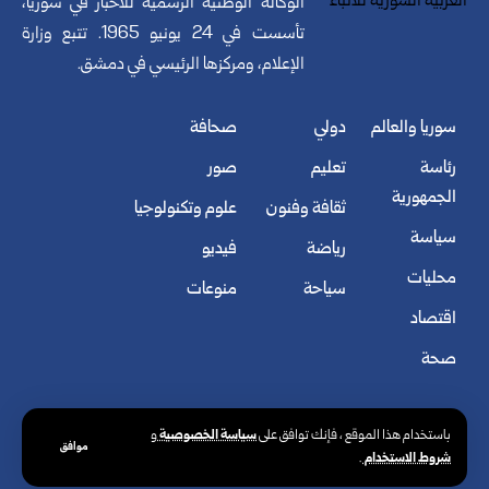
الوكالة الوطنية الرسمية للأخبار في سوريا،
تأسست في 24 يونيو 1965. تتبع وزارة
الإعلام، ومركزها الرئيسي في دمشق.
سوريا والعالم
دولي
صحافة
رئاسة
تعليم
صور
الجمهورية
ثقافة وفنون
علوم وتكنولوجيا
سياسة
رياضة
فيديو
محليات
سياحة
منوعات
اقتصاد
صحة
سياسة الخصوصية
باستخدام هذا الموقع ، فإنك توافق على
و
موافق
شروط الاستخدام
.
© الوكالة العربية السورية للأنباء. كافة الحقوق محفوظة.