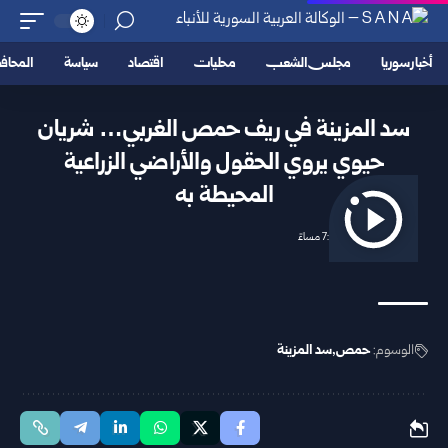
أخبار سوريا
مجلس الشعب
محليات
اقتصاد
سياسة
المحا
سد المزينة في ريف حمص الغربي… شريان
حيوي يروي الحقول والأراضي الزراعية
المحيطة به
2026/05/03 7:34 مساءً
الوسوم:
حمص
سد المزينة