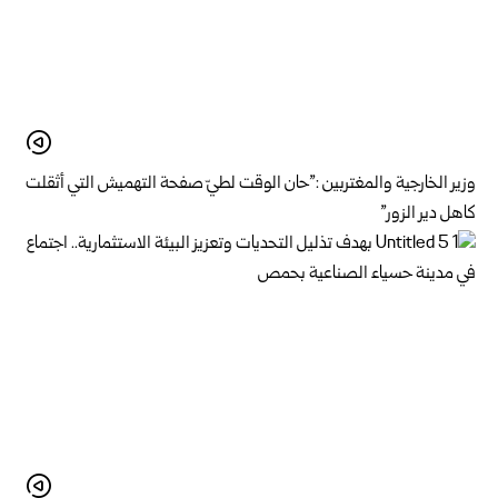
وزير الخارجية والمغتربين :”حان الوقت لطيّ صفحة التهميش التي أثقلت
كاهل دير الزور”