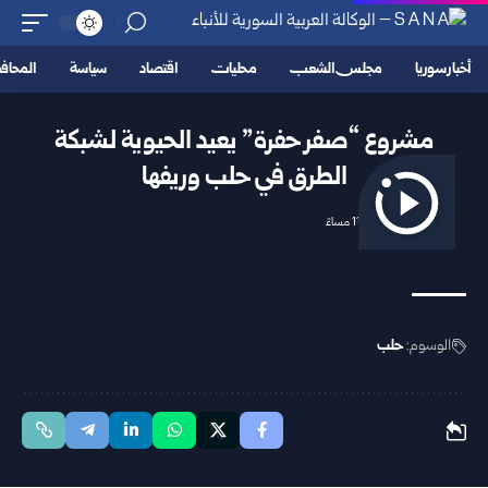
أخبار سوريا
مجلس الشعب
محليات
اقتصاد
سياسة
المحا
مشروع “صفر حفرة” يعيد الحيوية لشبكة
الطرق في حلب وريفها
2026/04/28 11:27 مساءً
الوسوم:
حلب