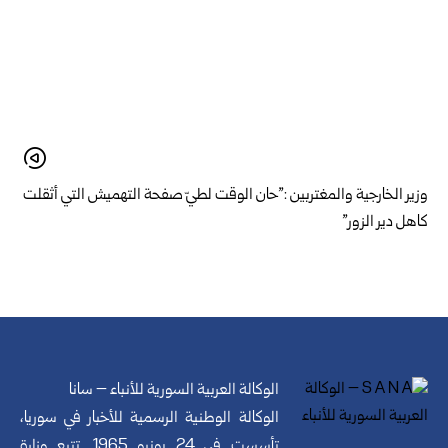
وزير الخارجية والمغتربين :”حان الوقت لطيّ صفحة التهميش التي أثقلت
كاهل دير الزور”
الوكالة العربية السورية للأنباء – سانا
الوكالة الوطنية الرسمية للأخبار في سوريا،
تأسست في 24 يونيو 1965. تتبع وزارة