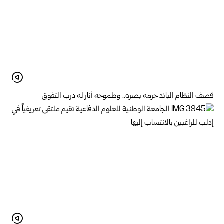
قصف النظام البائد حرمه بصره.. وطموحه أنار له درب التفوق