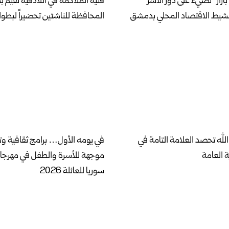
بازار” تضيء على دور الأسر
فنية الملاكمة في اللاذقية تقيم 
نشيط الاقتصاد المحلي بدمشق
المحافظة للناشئين تحضيراً لبطول
لله تحصد العلامة التامة في
في يومه الأول… برامج ثقافية وت
ة العامة
موجهة للأسرة والطفل في مهرج
سوريا للعائلة 2026