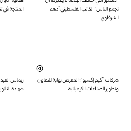
“دمشق التي جمعت البلاغة لا يعجزها أن
فعالية “تاون 
تجمع الناس” الكاتب الفلسطيني أدهم
المنتجة في ت
الشرقاوي
شركات “كيم إكسبو”: المعرض بوابة للتعاون
ريماس العبد ا
وتطوير الصناعات الكيميائية
شهادة الثانوي