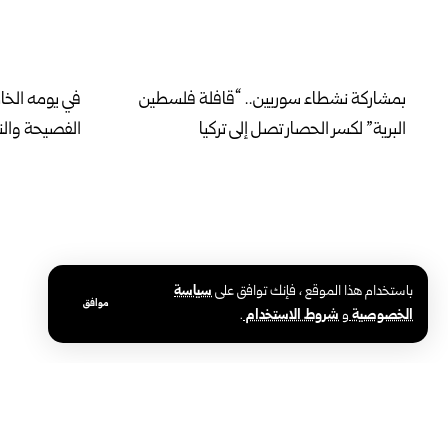
بمشاركة نشطاء سوريين.. “قافلة فلسطين
في يومه الخ
البرية” لكسر الحصار تصل إلى تركيا
الفصيحة والنب
باستخدام هذا الموقع ، فإنك توافق على
سياسة
موافق
الخصوصية
و
شروط الاستخدام
.
محافظة حلب تطلق المرحلة الثانية لإنارة
وزارة الصحة:
أحياء الأشرفية والشيخ مقصود بالطاقة
نموذجي وفق 
الشمسية