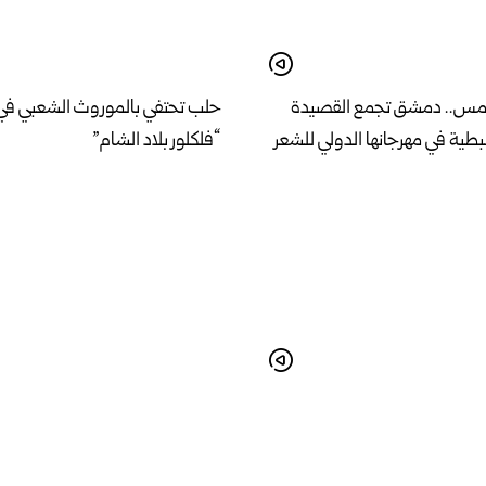
امس.. دمشق تجمع القصيدة
حلب تحتفي بالموروث الشعبي في
طية في مهرجانها الدولي للشعر
“فلكلور بلاد الشام”
 خطة لإنشاء مشفى مركزي
وزير الإدارة المحلية والبيئة يبحث 
مواصفات عالمية في اللاذقية
الخدمات وأولويات المرحلة المقب