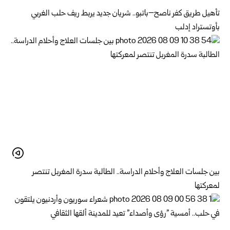
تأهيل طريق كفر ناصح–باتبو.. شريان جديد يربط ريف حلب الغربي
بأوتستراد إدلب
بين جلسات العلاج وأحلام الدراسة.. الطالبة سدرة المغربل تنتصر
لمعركتها