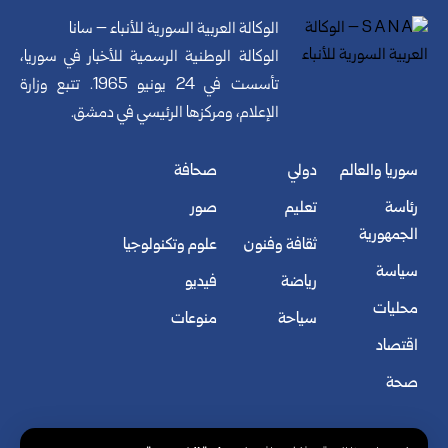
الوكالة العربية السورية للأنباء – سانا
الوكالة الوطنية الرسمية للأخبار في سوريا،
تأسست في 24 يونيو 1965. تتبع وزارة
الإعلام، ومركزها الرئيسي في دمشق.
سوريا والعالم
دولي
صحافة
رئاسة
تعليم
صور
الجمهورية
ثقافة وفنون
علوم وتكنولوجيا
سياسة
رياضة
فيديو
محليات
سياحة
منوعات
اقتصاد
صحة