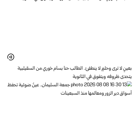
بعينٍ لا ترى وحلمٍ لا ينطفئ.. الطالب حنا بسام خوري من السقيلبية
يتحدى ظروفه ويتفوق في الثانوية