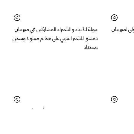
لى لمهرجان
جولة للأدباء والشعراء المشاركين في مهرجان
دمشق للشعر العربي على معالم معلولا وسجن
صيدنايا
اغ في مشفى
استقبال معتمري معهد عبد الله بن أم مكتوم
لتحفيظ القرآن الكريم للمكفوفين في إدلب