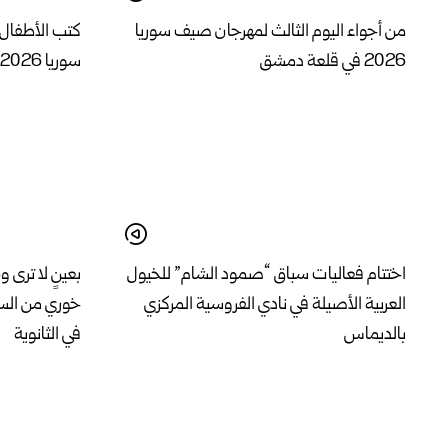
من أجواء اليوم الثالث لمهرجان صيف سوريا
كتب الأطفال 
2026 في قلعة دمشق
سوريا 2026 في قلعة دمشق
اختتام فعاليات سباق “صمود الشام” للخيول
بعينٍ لا ترى و
العربية الأصيلة في نادي الفروسية المركزي
خوري من السق
بالديماس
في الثانوية