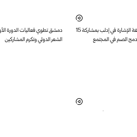
اختتام دورة لغة الإشارة في إدلب بمشاركة 15
دمشق تطوي فعاليات الدورة الأو
ز دمج الصم في المجتمع
الشعر الدولي وتكرم المشاركين
ن مؤتمر الوادي للأطباء
عملية نوعية لتنظير بطينات الدم
سات علمية تعزز تبادل الخبرات
دير الزور الوطني