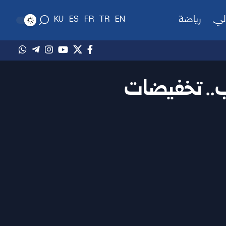
لي
رياضة
KU
ES
FR
TR
EN
لب.. تخفيضات