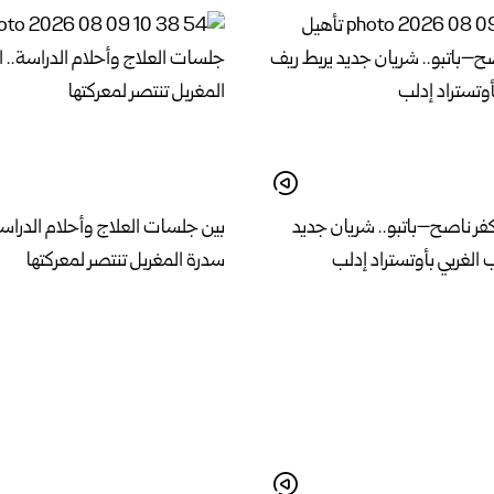
فر ناصح–باتبو.. شريان جديد
بين جلسات العلاج وأحلام الدراسة
الغربي بأوتستراد إدلب
سدرة المغربل تنتصر لمعركتها