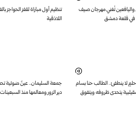
واليافعين تُغني مهرجان صيف
تنظيم أول مباراة لقفز الحواجز با
اللاذقية
حلمٍ لا ينطفئ.. الطالب حنا بسام
جمعة السليمان.. عينٌ ضوئية تح
يلبية يتحدى ظروفه ويتفوق
دير الزور ومعالمها منذ السبعينات