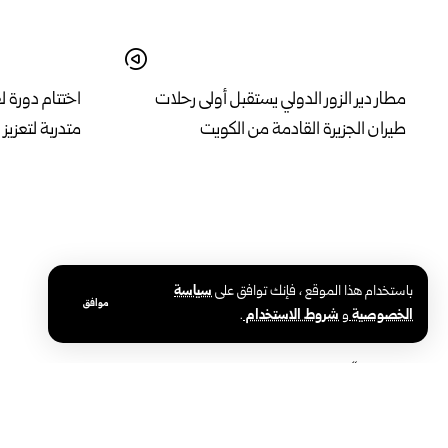
مطار دير الزور الدولي يستقبل أولى رحلات
طيران الجزيرة ‏القادمة من الكويت
متدربة لتعزي
باستخدام هذا الموقع ، فإنك توافق على
سياسة
موافق
الخصوصية
و
شروط الاستخدام
.
وصول “قافلة فلسطين البرية” إلى غازي
اليوم الثاني م
عنتاب ضمن رحلتها المتجهة إلى الأراضي
السوريين.. جل
الفلسطينية المحتلة