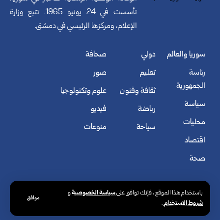
تأسست في 24 يونيو 1965. تتبع وزارة
الإعلام، ومركزها الرئيسي في دمشق.
سوريا والعالم
دولي
صحافة
رئاسة
تعليم
صور
الجمهورية
ثقافة وفنون
علوم وتكنولوجيا
سياسة
رياضة
فيديو
محليات
سياحة
منوعات
اقتصاد
صحة
سياسة الخصوصية
باستخدام هذا الموقع ، فإنك توافق على
و
موافق
شروط الاستخدام
.
© الوكالة العربية السورية للأنباء. كافة الحقوق محفوظة.