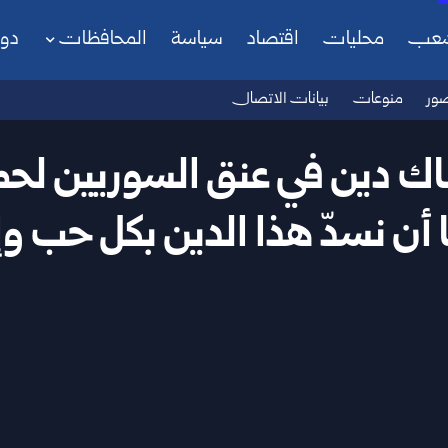
شعب
محليات
اقتصاد
سياسة
المحافظات
دو
ور
منوعات
بيانات الاتصال
اك دين في عنق السوريين لحم
ا أن نسدّ هذا الدين بكل حب وإ