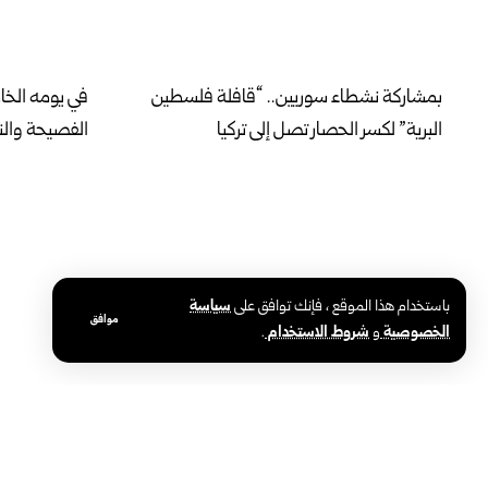
بمشاركة نشطاء سوريين.. “قافلة فلسطين
في يومه الخ
البرية” لكسر الحصار تصل إلى تركيا
الفصيحة والنب
باستخدام هذا الموقع ، فإنك توافق على
سياسة
موافق
الخصوصية
و
شروط الاستخدام
.
محافظة حلب تطلق المرحلة الثانية لإنارة
وزارة الصحة:
أحياء الأشرفية والشيخ مقصود بالطاقة
نموذجي وفق 
الشمسية