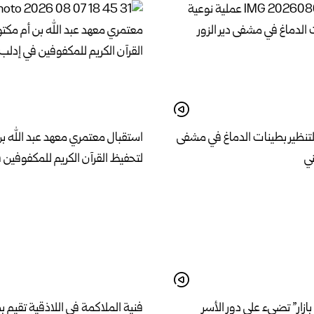
لتنظير بطينات الدماغ في مشفى
استقبال معتمري معهد عبد الله ب
ني
لتحفيظ القرآن الكريم للمكفوفين 
بازار” تضيء على دور الأسر
فنية الملاكمة في اللاذقية تقيم 