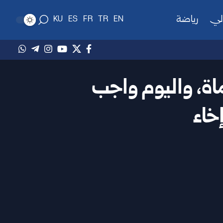
لي
رياضة
KU
ES
FR
TR
EN
اة، واليوم واجب
خاء