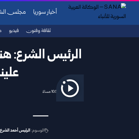
أخبار سوريا
مجلس ال
ثقافة وفنون
فيديو
ص
الرئيس الشرع: هن
علين
2025/11/22 10:58 مساءً
الوسوم:
الرئيس أحمد الشرع