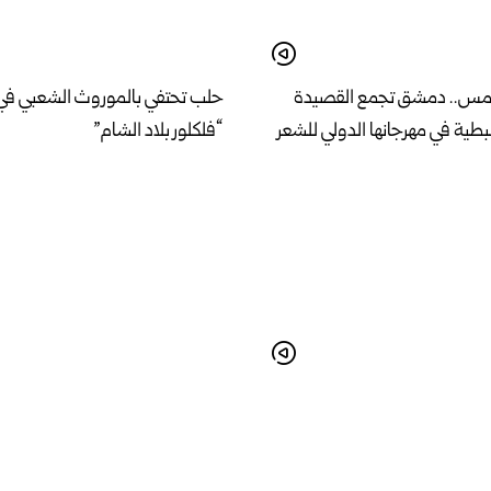
امس.. دمشق تجمع القصيدة
حلب تحتفي بالموروث الشعبي في
طية في مهرجانها الدولي للشعر
“فلكلور بلاد الشام”
 خطة لإنشاء مشفى مركزي
وزير الإدارة المحلية والبيئة يبحث 
مواصفات عالمية في اللاذقية
الخدمات وأولويات المرحلة المقب