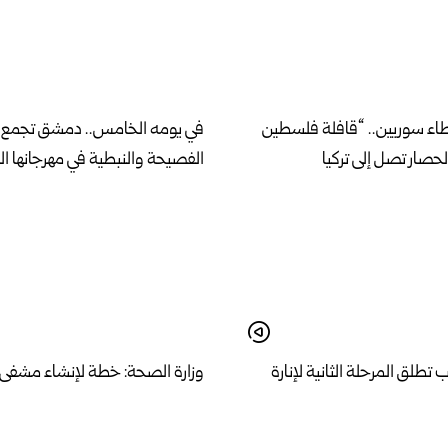
اء سوريين.. “قافلة فلسطين
في يومه الخامس.. دمشق تجمع 
الحصار تصل إلى تركيا
الفصيحة والنبطية في مهرجانها ال
طلق المرحلة الثانية لإنارة
وزارة الصحة: خطة لإنشاء مشفى
ية والشيخ مقصود بالطاقة
نموذجي وفق مواصفات عالمية في