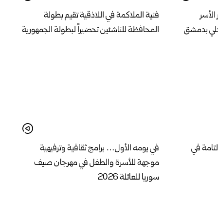
الأسر
فنية الملاكمة في اللاذقية تقيم بطولة
حلي بدمشق
المحافظة للناشئين تحضيراً لبطولة الجمهورية
لتامة في
في يومه الأول… برامج ثقافية وترفيهية
موجهة للأسرة والطفل في مهرجان صيف
سوريا للعائلة 2026