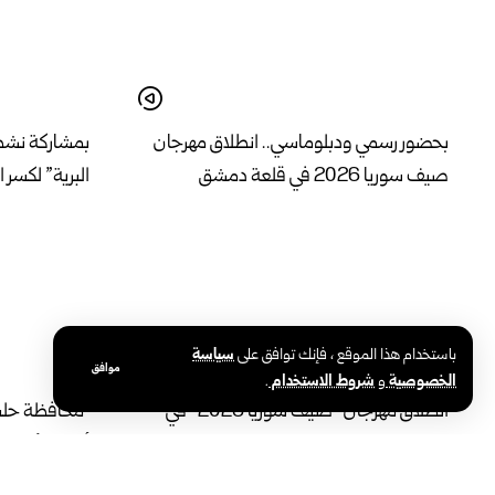
بحضور رسمي ودبلوماسي.. انطلاق مهرجان
بمشاركة نشط
صيف سوريا 2026 في قلعة دمشق
البرية” لكسر 
باستخدام هذا الموقع ، فإنك توافق على
سياسة
موافق
الخصوصية
و
شروط الاستخدام
.
انطلاق مهرجان “صيف سوريا 2026” في
محافظة حلب ت
طرطوس بفعاليات متنوعة تدعم الحراك
أحياء الأشرف
الثقافي والمجتمعي
الشمسية