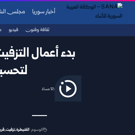
أخبار سوريا
مجلس ال
ثقافة وفنون
فيديو
ص
بدء أعمال التزف
لتحسين
2025/11/20 12:47 مساءً
الوسوم:
القنيطرة
تزفيت
قري