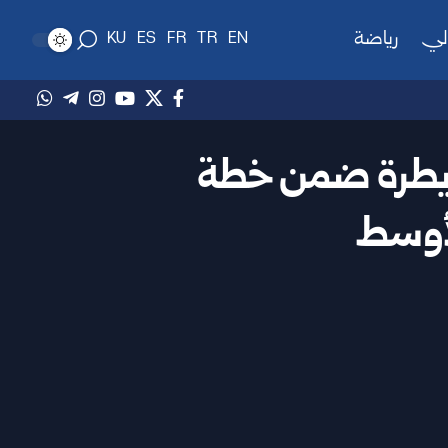
لي
رياضة
KU
ES
FR
TR
EN
قنيطرة ضمن خطة
لأوسط