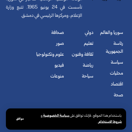
تأسست في 24 يونيو 1965. تتبع وزارة
الإعلام، ومركزها الرئيسي في دمشق.
سوريا والعالم
دولي
صحافة
رئاسة
تعليم
صور
الجمهورية
ثقافة وفنون
علوم وتكنولوجيا
سياسة
رياضة
فيديو
محليات
سياحة
منوعات
اقتصاد
صحة
سياسة الخصوصية
باستخدام هذا الموقع ، فإنك توافق على
و
موافق
شروط الاستخدام
.
© الوكالة العربية السورية للأنباء. كافة الحقوق محفوظة.