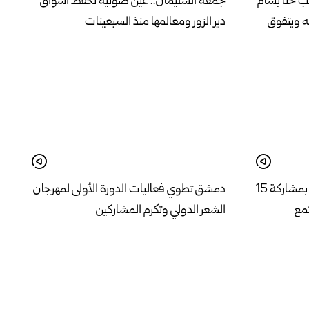
الب حنا بسام
جمعة السليمان.. عينٌ ضوئية تحفظ أسواق
ه ويتفوق
دير الزور ومعالمها منذ السبعينات
اختتام دورة لغة الإشارة في إدلب بمشاركة 15
دمشق تطوي فعاليات الدورة الأولى لمهرجان
تمع
الشعر الدولي وتكرم المشاركين