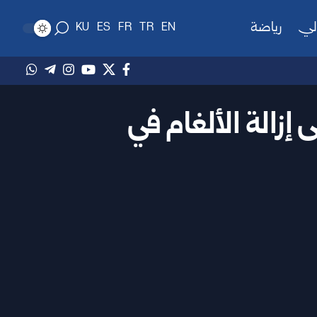
لي
رياضة
KU
ES
FR
TR
EN
إزالة الألغام في