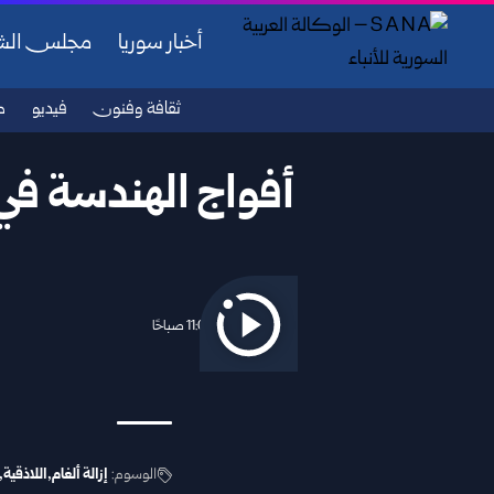
أخبار سوريا
مجلس ال
ثقافة وفنون
فيديو
ص
أفواج الهندسة في 
2025/10/21 11:09 صباحًا
الوسوم:
إزالة ألغام
اللاذقية