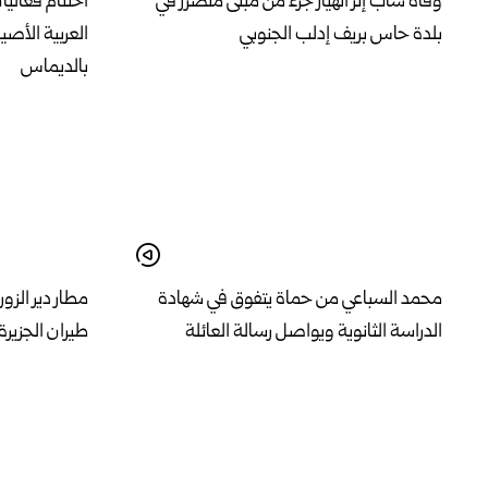
وفاة شاب إثر انهيار جزء من مبنى متضرر في
اختتام فعالي
بلدة حاس بريف إدلب الجنوبي
العربية الأصي
بالديماس
محمد السباعي من حماة يتفوق في شهادة
مطار دير الزو
الدراسة الثانوية ويواصل رسالة العائلة
طيران الجزيرة