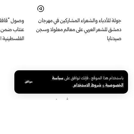
جولة للأدباء والشعراء المشاركين في مهرجان
وصول “قافلة 
دمشق للشعر العربي على معالم معلولا وسجن
عنتاب ضمن رح
صيدنايا
الفلسطينية ا
باستخدام هذا الموقع ، فإنك توافق على
سياسة
موافق
الخصوصية
و
شروط الاستخدام
.
استقبال معتمري معهد عبد الله بن أم مكتوم
بمشاركة نخب
لتحفيظ القرآن الكريم للمكفوفين في إدلب
معرض ARABEX لدعم قطاع البناء والإعمار