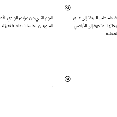
فلسطين البرية” إلى غازي
اليوم الثاني من مؤتمر الوادي للأط
لتها المتجهة إلى الأراضي
السوريين.. جلسات علمية تعزز تبا
لمحتلة
ة من الشركات.. حلب تستضيف
“دمشق التي جمعت البلاغة لا يعج
تجمع الناس” الكاتب الفلسطيني 
الشرقاوي