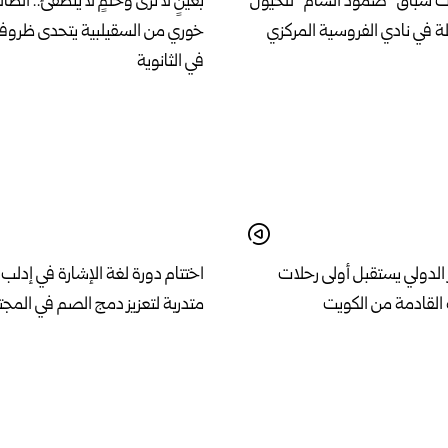
ات سباق “صمود الشام” للخيول
بعينٍ لا ترى وحلمٍ لا ينطفئ.. الط
لة في نادي الفروسية المركزي
خوري من السقيلبية يتحدى ظروف
في الثانوية
ر الدولي يستقبل أولى رحلات
 ‏القادمة من الكويت
متدربة لتعزيز دمج الصم في المج