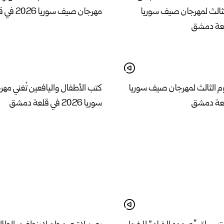
وم الثالث لمهرجان صيف سوريا
كتب الأطفال واليافعين تُغني م
سوريا 2026 في قلعة دمشق