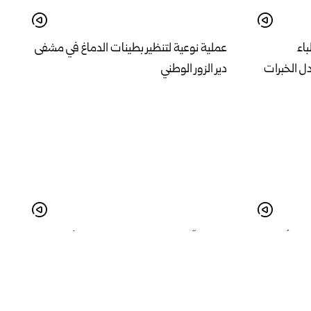
باء
عملية نوعية لتنظير بطينات الدماغ في مشفى
دل الخبرات
دير الزور الوطني
زها أن
فعالية “تاون بازار” تضيء على دور الأسر
أدهم
المنتجة في تنشيط الاقتصاد المحلي بدمشق