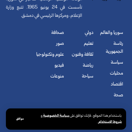
تأسست في 24 يونيو 1965. تتبع وزارة
الإعلام، ومركزها الرئيسي في دمشق.
سوريا والعالم
دولي
صحافة
رئاسة
تعليم
صور
الجمهورية
ثقافة وفنون
علوم وتكنولوجيا
سياسة
رياضة
فيديو
محليات
سياحة
منوعات
اقتصاد
صحة
سياسة الخصوصية
باستخدام هذا الموقع ، فإنك توافق على
و
موافق
شروط الاستخدام
.
© الوكالة العربية السورية للأنباء. كافة الحقوق محفوظة.