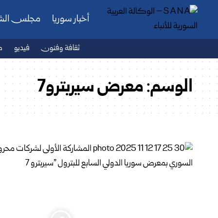
أخبار سوريا
مجلس ال
ثقافة وفنون
فيديو
ص
الوسم:
معرض سيربترو7