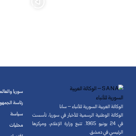
سوريا والعالم
رئاسة الجمهو
الوكالة العربية السورية للأنباء – سانا
سياسة
الوكالة الوطنية الرسمية للأخبار في سوريا، تأسست
في 24 يونيو 1965. تتبع وزارة الإعلام، ومركزها
محليات
الرئيسي في دمشق.